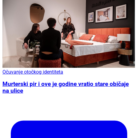
Očuvanje otočkog identiteta
Murterski pir i ove je godine vratio stare običaje
na ulice