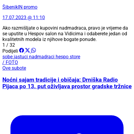
ŠibenikIN promo
17.07.2023 @ 11:10
Ako razmišljate o kupovini nadmadraca, pravo je vrijeme da
se uputite u Hespov salon na Vidicima i odaberete jedan od
kvalitetnih modela iz njihove bogate ponude.
1 / 32
Podijeli
sobe
jastuci
nadmadraci
hespo store
/ FOTO
Ove subote
Noćni sajam tradicije i običaja: Drniška Radio
Pijaca po 13. put oživljava prostor gradske tržnice