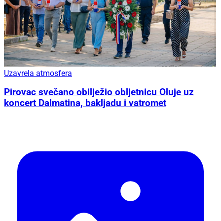
Uzavrela atmosfera
Pirovac svečano obilježio obljetnicu Oluje uz
koncert Dalmatina, bakljadu i vatromet