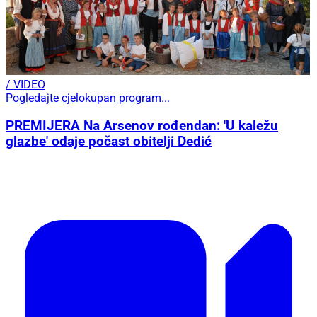
/ VIDEO
Pogledajte cjelokupan program...
PREMIJERA Na Arsenov rođendan: 'U kaležu
glazbe' odaje počast obitelji Dedić