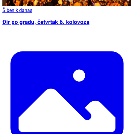
Šibenik danas
Đir po gradu, četvrtak 6. kolovoza