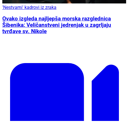
'Nestvarni' kadrovi iz zraka
Ovako izgleda najljepša morska razglednica
Šibenika: Veličanstveni jedrenjak u zagrljaju
tvrđave sv. Nikole