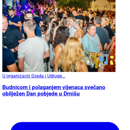
U organizaciji Grada i Udruge...
Budnicom i polaganjem vijenaca svečano
obilježen Dan pobjede u Drnišu