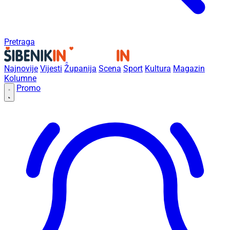
Pretraga
Najnovije
Vijesti
Županija
Scena
Sport
Kultura
Magazin
Kolumne
Promo