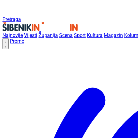
Pretraga
Najnovije
Vijesti
Županija
Scena
Sport
Kultura
Magazin
Kolum
Promo