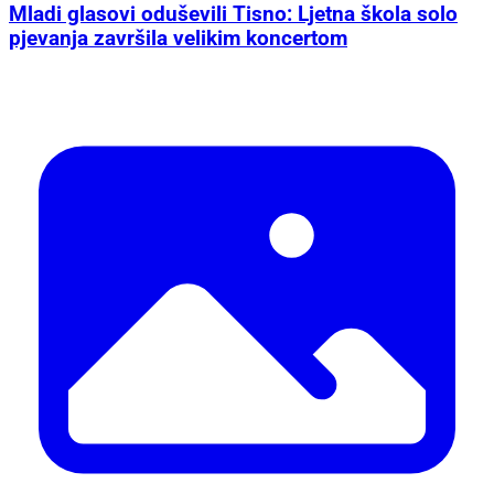
Mladi glasovi oduševili Tisno: Ljetna škola solo
pjevanja završila velikim koncertom