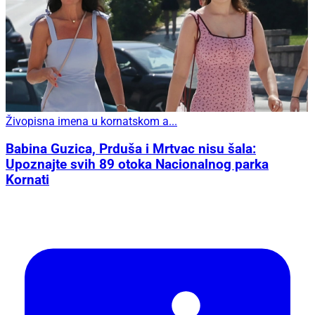
Živopisna imena u kornatskom a...
Babina Guzica, Prduša i Mrtvac nisu šala:
Upoznajte svih 89 otoka Nacionalnog parka
Kornati