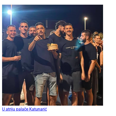
U atriju palače Katunarić