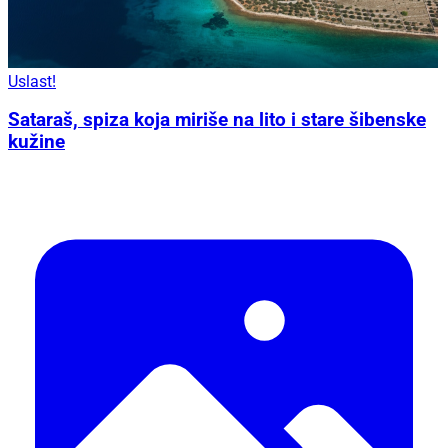
Uslast!
Sataraš, spiza koja miriše na lito i stare šibenske
kužine