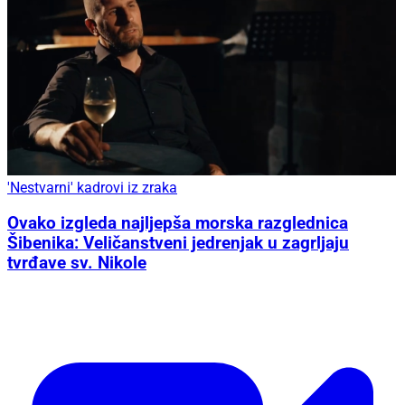
'Nestvarni' kadrovi iz zraka
Ovako izgleda najljepša morska razglednica
Šibenika: Veličanstveni jedrenjak u zagrljaju
tvrđave sv. Nikole