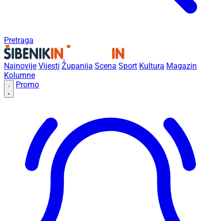
Pretraga
Najnovije
Vijesti
Županija
Scena
Sport
Kultura
Magazin
Kolumne
Promo