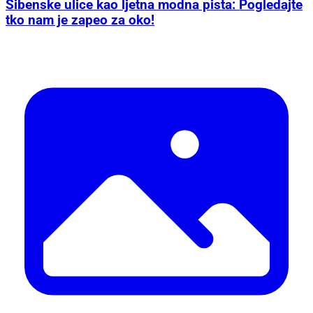
Šibenske ulice kao ljetna modna pista: Pogledajte
tko nam je zapeo za oko!