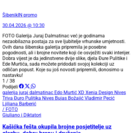
ŠibenikIN promo
30.04.2026 @ 10:30
FOTO Galerija Juraj Dalmatinac već je godinama
nezaobilazna postaja za sve ljubitelje vrhunske umjetnosti.
Ovih dana šibenska galerija pripremila je posebne
pogodnosti, ali i brojne novitete koji će osvježiti svaki interijer.
Dobra vijest je da jedinstvene dvije slike, djela Đure Pulitike i
Ede Murtića, sada možete pridodati svojoj kolekciji uz
odličan popust. Koje su još novosti pripremili, donosimo u
nastavku!
1 / 38
Podijeli
galerija juraj dalmatinac
Edo Murtić
XD Xenia Design
Nives
Triva
Đuro Pulitika
Nives Bujas Božajić
Vladimir Pecić
Ljiljana Barberić
/ FOTO
Giuliano i Diktatori
Kašićka fešta okupila brojne posjetitelje uz