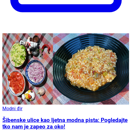
Modni đir
Šibenske ulice kao ljetna modna pista: Pogledajte
tko nam je zapeo za oko!