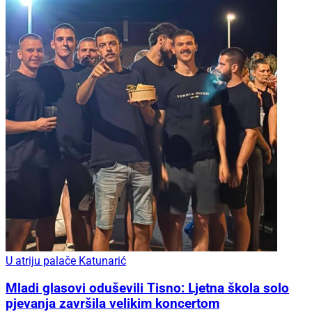
U atriju palače Katunarić
Mladi glasovi oduševili Tisno: Ljetna škola solo
pjevanja završila velikim koncertom