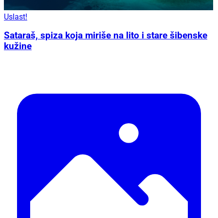
Uslast!
Sataraš, spiza koja miriše na lito i stare šibenske
kužine