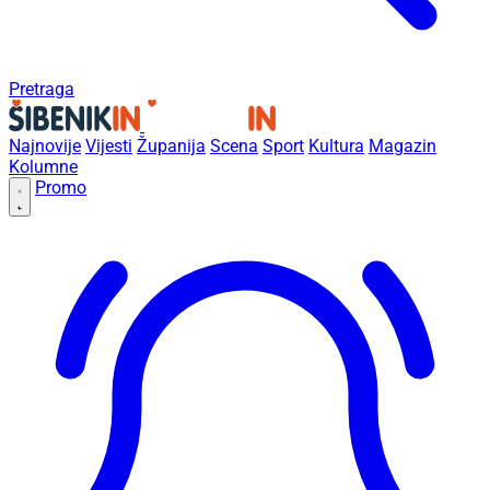
Pretraga
Najnovije
Vijesti
Županija
Scena
Sport
Kultura
Magazin
Kolumne
Promo