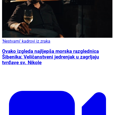
'Nestvarni' kadrovi iz zraka
Ovako izgleda najljepša morska razglednica
Šibenika: Veličanstveni jedrenjak u zagrljaju
tvrđave sv. Nikole