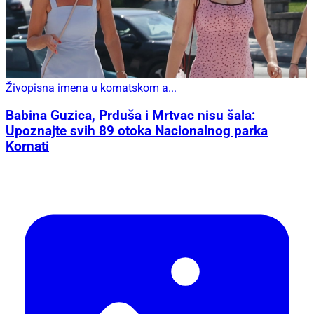
Živopisna imena u kornatskom a...
Babina Guzica, Prduša i Mrtvac nisu šala:
Upoznajte svih 89 otoka Nacionalnog parka
Kornati