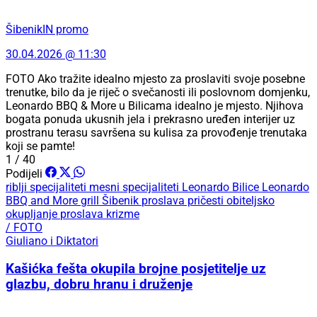
ŠibenikIN promo
30.04.2026 @ 11:30
FOTO Ako tražite idealno mjesto za proslaviti svoje posebne
trenutke, bilo da je riječ o svečanosti ili poslovnom domjenku,
Leonardo BBQ & More u Bilicama idealno je mjesto. Njihova
bogata ponuda ukusnih jela i prekrasno uređen interijer uz
prostranu terasu savršena su kulisa za provođenje trenutaka
koji se pamte!
1 / 40
Podijeli
riblji specijaliteti
mesni specijaliteti
Leonardo Bilice
Leonardo
BBQ and More
grill Šibenik
proslava pričesti
obiteljsko
okupljanje
proslava krizme
/ FOTO
Giuliano i Diktatori
Kašićka fešta okupila brojne posjetitelje uz
glazbu, dobru hranu i druženje