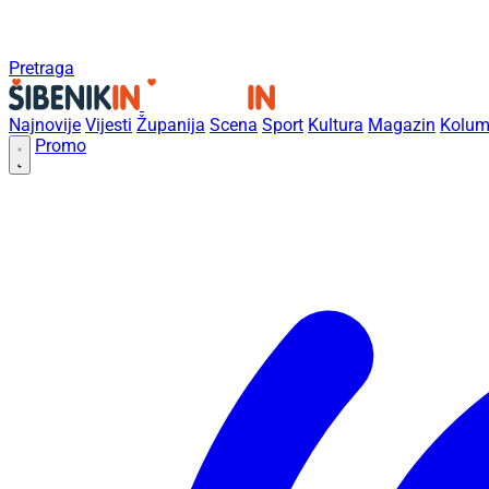
Pretraga
Najnovije
Vijesti
Županija
Scena
Sport
Kultura
Magazin
Kolum
Promo