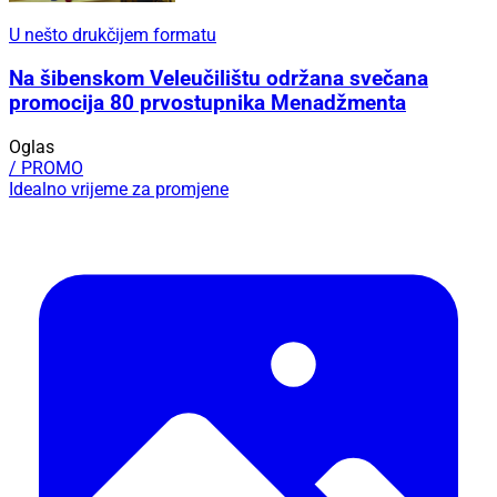
U nešto drukčijem formatu
Na šibenskom Veleučilištu održana svečana
promocija 80 prvostupnika Menadžmenta
Oglas
/ PROMO
Idealno vrijeme za promjene