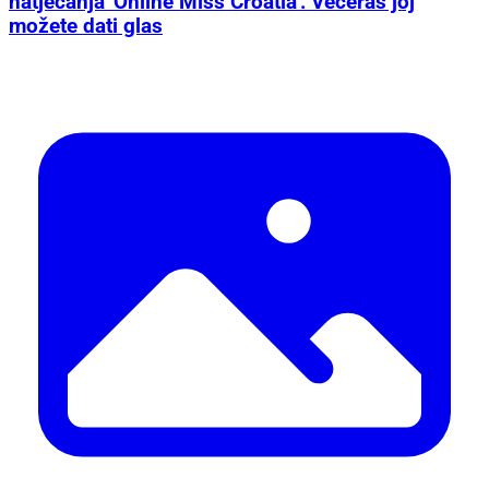
natjecanja 'Online Miss Croatia': Večeras joj
možete dati glas