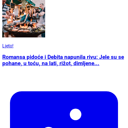
Ljeto!
Romansa pidoće i Debita napunila rivu: Jele su se
pohane, u toću, na lati, rižot, dimljene...