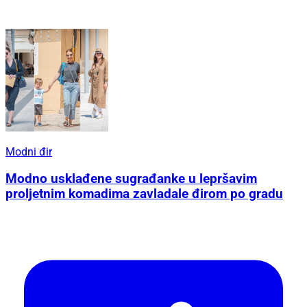
Modni đir
Modno usklađene sugrađanke u lepršavim
proljetnim komadima zavladale đirom po gradu