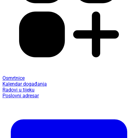
Osmrtnice
Kalendar događanja
Radovi u tijeku
Poslovni adresar