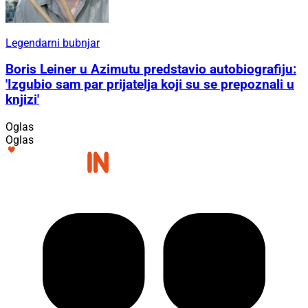
Legendarni bubnjar
Boris Leiner u Azimutu predstavio autobiografiju:
'Izgubio sam par prijatelja koji su se prepoznali u
knjizi'
Oglas
Oglas