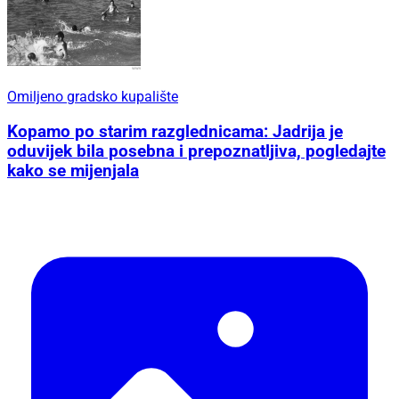
Omiljeno gradsko kupalište
Kopamo po starim razglednicama: Jadrija je
oduvijek bila posebna i prepoznatljiva, pogledajte
kako se mijenjala