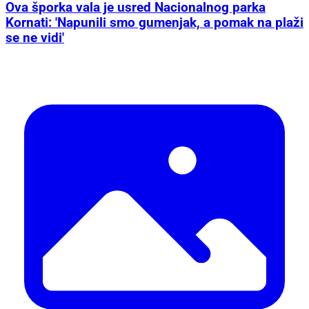
Ova šporka vala je usred Nacionalnog parka
Kornati: 'Napunili smo gumenjak, a pomak na plaži
se ne vidi'