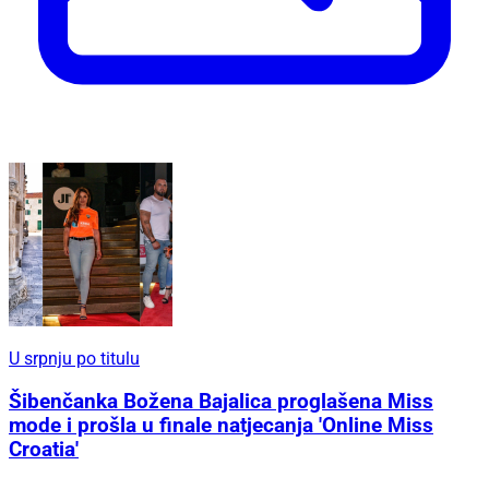
U srpnju po titulu
Šibenčanka Božena Bajalica proglašena Miss
mode i prošla u finale natjecanja 'Online Miss
Croatia'