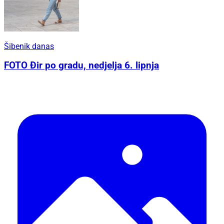
Šibenik danas
FOTO Đir po gradu, nedjelja 6. lipnja