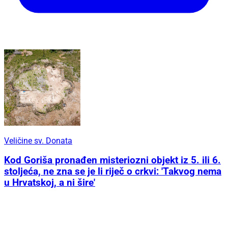
Veličine sv. Donata
Kod Goriša pronađen misteriozni objekt iz 5. ili 6.
stoljeća, ne zna se je li riječ o crkvi: 'Takvog nema
u Hrvatskoj, a ni šire'