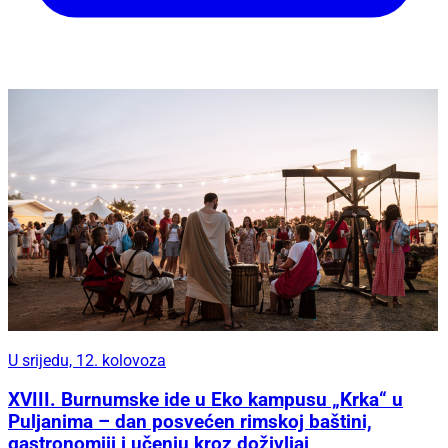
U srijedu, 12. kolovoza
XVIII. Burnumske ide u Eko kampusu „Krka“ u
Puljanima – dan posvećen rimskoj baštini,
gastronomiji i učenju kroz doživljaj