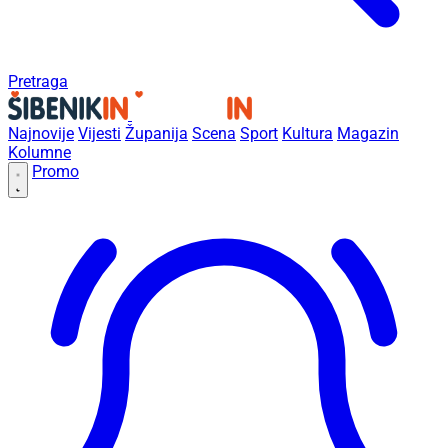
Pretraga
Najnovije
Vijesti
Županija
Scena
Sport
Kultura
Magazin
Kolumne
Promo