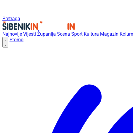
Pretraga
Najnovije
Vijesti
Županija
Scena
Sport
Kultura
Magazin
Kolum
Promo