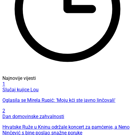
Najnovije vijesti
1
Slučaj kujice Lou
Oglasila se Mirela Rupić: 'Moju kći ste javno linčovali'
2
Dan domovinske zahvalnosti
Hrvatske Ruže u Kninu održale koncert za pamćenje, a Neno
Ninčević s bine poslao snažne poruke