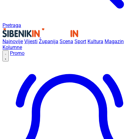
Pretraga
Najnovije
Vijesti
Županija
Scena
Sport
Kultura
Magazin
Kolumne
Promo