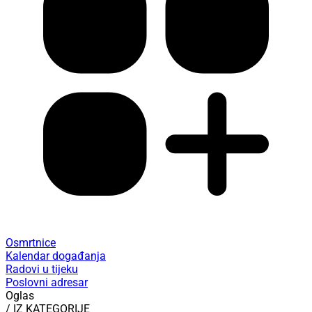
Osmrtnice
Kalendar događanja
Radovi u tijeku
Poslovni adresar
Oglas
/ IZ KATEGORIJE