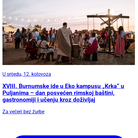
U srijedu, 12. kolovoza
XVIII. Burnumske ide u Eko kampusu „Krka“ u
Puljanima – dan posvećen rimskoj baštini,
gastronomiji i učenju kroz doživljaj
Za večeri bez žurbe