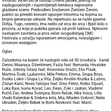
Vrhunac večeri bio je nastup Crvene jabuke, jednog od
najdugovječnijih i najomiljenijih bendova regionalne
glazbene scene. Predvođeni Draženom Žerićem Žerom,
publici su priredili koncert ispunjen hitovima na kojima su
brojne generacije odrasle. Na repertoaru su se našle pjesme
Dirlija, Tugo, nesrećo, Ima nešto od srca do srca i Bježi kišo s
prozora, uz koje je publika pjevala od prvih taktova. Njihovim
nastupom završena je prva večer ovogodišnjeg CMC
Festivala u ozračju ispunjenom emocijama, nostalgijom i
izvrsnom energijom.
Oglas
Calzedonia na kojem će nastupiti više od 30 izvođača - Sandi
Cenov, Maaraya, Džentlmeni, Fazla feat. Bernarda, Hrvatske
Ruže, Johnny Gitara feat. Krunoslav Dražić, Elio Pisak,
Martina Švab, Ljubavnici, Mile Perkov, Emma, Grupa Boss,
Duško Lokin i Grupa La Vita, Željko Krušlin Kruška & Latino,
Zlatan Karić, Nives Celzijus feat. Dino Petrić, Rotko Stjuart,
Luka Basi, Ivana Kovač, Leo, Dean, Zoki i Jadran, Vladimir
Kočiš Zec, Andrea Šušnjara, Boris Režak, Alka Vuica, Lille,
Vlado Kalember & Srebrna krila, Mia, Mladen Grdović, Neda
Ukraden, Željko Bebek te Boris Novković feat. Manč.