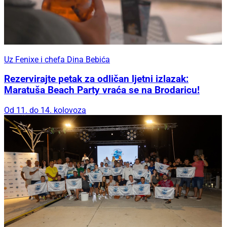
Uz Fenixe i chefa Dina Bebića
Rezervirajte petak za odličan ljetni izlazak:
Maratuša Beach Party vraća se na Brodaricu!
Od 11. do 14. kolovoza