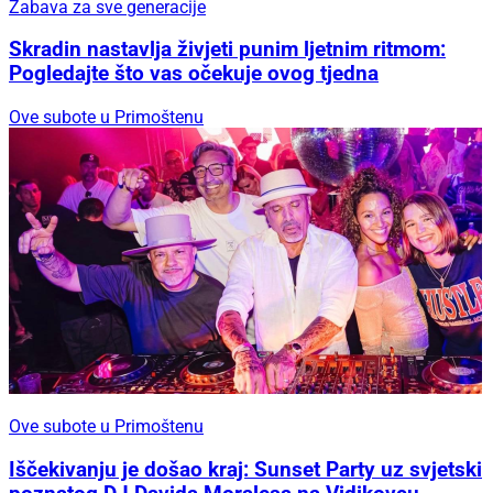
Zabava za sve generacije
Skradin nastavlja živjeti punim ljetnim ritmom:
Pogledajte što vas očekuje ovog tjedna
Ove subote u Primoštenu
Ove subote u Primoštenu
Iščekivanju je došao kraj: Sunset Party uz svjetski