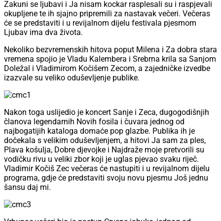
Zakuni se ljubavi i Ja nisam kockar rasplesali su i raspjevali
okupljene te ih sjajno pripremili za nastavak večeri. Večeras
će se predstaviti i u revijalnom dijelu festivala pjesmom
Ljubav ima dva života.
Nekoliko bezvremenskih hitova poput Milena i Za dobra stara
vremena spojio je Vladu Kalembera i Srebrna krila sa Sanjom
Doležal i Vladimirom Kočišem Zecom, a zajedničke izvedbe
izazvale su veliko oduševljenje publike.
Nakon toga uslijedio je koncert Sanje i Zeca, dugogodišnjih
članova legendarnih Novih fosila i čuvara jednog od
najbogatijih kataloga domaće pop glazbe. Publika ih je
dočekala s velikim oduševljenjem, a hitovi Ja sam za ples,
Plava košulja, Dobre djevojke i Najdraže moje pretvorili su
vodičku rivu u veliki zbor koji je uglas pjevao svaku riječ.
Vladimir Kočiš Zec večeras će nastupiti i u revijalnom dijelu
programa, gdje će predstaviti svoju novu pjesmu Još jednu
šansu daj mi.