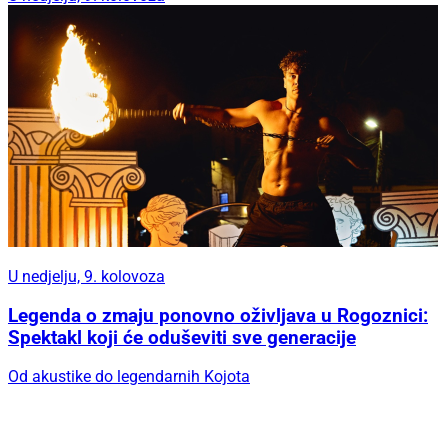
U nedjelju, 9. kolovoza
Legenda o zmaju ponovno oživljava u Rogoznici:
Spektakl koji će oduševiti sve generacije
Od akustike do legendarnih Kojota