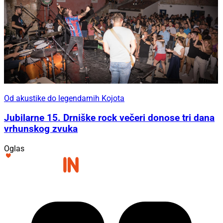
Od akustike do legendarnih Kojota
Jubilarne 15. Drniške rock večeri donose tri dana
vrhunskog zvuka
Oglas