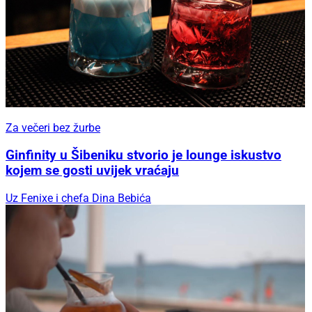
Za večeri bez žurbe
Ginfinity u Šibeniku stvorio je lounge iskustvo
kojem se gosti uvijek vraćaju
Uz Fenixe i chefa Dina Bebića