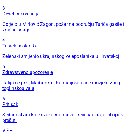
3
Devet intervencija
Gorjelo u Mirlović Zagori, požar na području Turića gasile i
zračne snage
4
Tri veleposlanika
Zelenski smijenio ukrajinskog veleposlanika u Hrvatskoj
5
Zdravstveno upozorenje
Italija se prži, Mađarska i Rumunjska gase rasvjetu zbog
toplinskog vala
6
Pritisak
Sedam stvari koje svaka mama želi reći naglas, ali ih ipak
prešuti
VIŠE