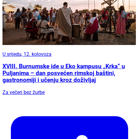
U srijedu, 12. kolovoza
XVIII. Burnumske ide u Eko kampusu „Krka“ u
Puljanima – dan posvećen rimskoj baštini,
gastronomiji i učenju kroz doživljaj
Za večeri bez žurbe