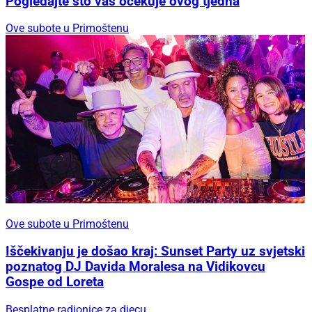
Pogledajte što vas očekuje ovog tjedna
Ove subote u Primoštenu
Ove subote u Primoštenu
Iščekivanju je došao kraj: Sunset Party uz svjetski
poznatog DJ Davida Moralesa na Vidikovcu
Gospe od Loreta
Besplatne radionice za djecu