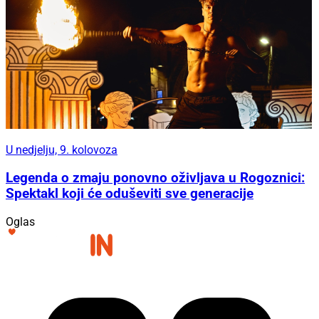
U nedjelju, 9. kolovoza
Legenda o zmaju ponovno oživljava u Rogoznici:
Spektakl koji će oduševiti sve generacije
Oglas