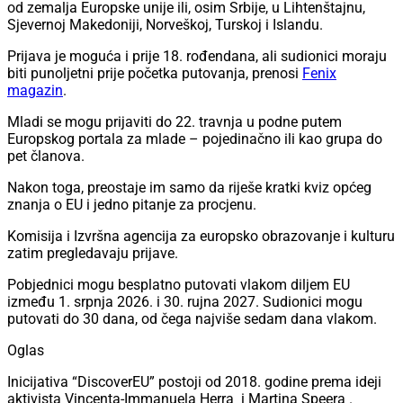
od zemalja Europske unije ili, osim Srbije, u Lihtenštajnu,
Sjevernoj Makedoniji, Norveškoj, Turskoj i Islandu.
Prijava je moguća i prije 18. rođendana, ali sudionici moraju
biti punoljetni prije početka putovanja, prenosi
Fenix
magazin
.
Mladi se mogu prijaviti do 22. travnja u podne putem
Europskog portala za mlade – pojedinačno ili kao grupa do
pet članova.
Nakon toga, preostaje im samo da riješe kratki kviz općeg
znanja o EU i jedno pitanje za procjenu.
Komisija i Izvršna agencija za europsko obrazovanje i kulturu
zatim pregledavaju prijave.
Pobjednici mogu besplatno putovati vlakom diljem EU
između 1. srpnja 2026. i 30. rujna 2027. Sudionici mogu
putovati do 30 dana, od čega najviše sedam dana vlakom.
Oglas
Inicijativa “DiscoverEU” postoji od 2018. godine prema ideji
aktivista Vincenta-Immanuela Herra i Martina Speera .