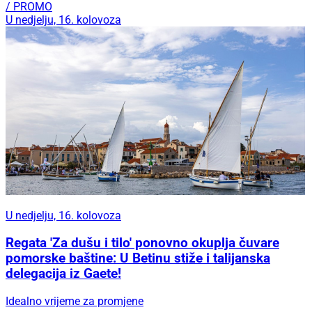
/ PROMO
U nedjelju, 16. kolovoza
U nedjelju, 16. kolovoza
Regata 'Za dušu i tilo' ponovno okuplja čuvare
pomorske baštine: U Betinu stiže i talijanska
delegacija iz Gaete!
Idealno vrijeme za promjene