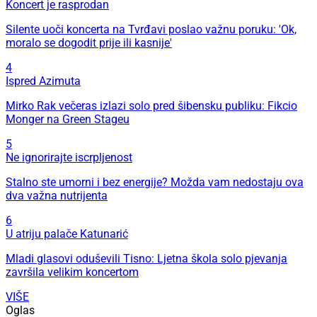
Koncert je rasprodan
Silente uoči koncerta na Tvrđavi poslao važnu poruku: 'Ok,
moralo se dogodit prije ili kasnije'
4
Ispred Azimuta
Mirko Rak večeras izlazi solo pred šibensku publiku: Fikcio
Monger na Green Stageu
5
Ne ignorirajte iscrpljenost
Stalno ste umorni i bez energije? Možda vam nedostaju ova
dva važna nutrijenta
6
U atriju palače Katunarić
Mladi glasovi oduševili Tisno: Ljetna škola solo pjevanja
završila velikim koncertom
VIŠE
Oglas