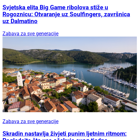
Svjetska elita Big Game ribolova stiže u
Rogoznicu: Otvaranje uz Soulfingers, završnica
uz Dalmatino
Zabava za sve generacije
Zabava za sve generacije
Skradin nastavlja živjeti punim ljetnim ritmom: