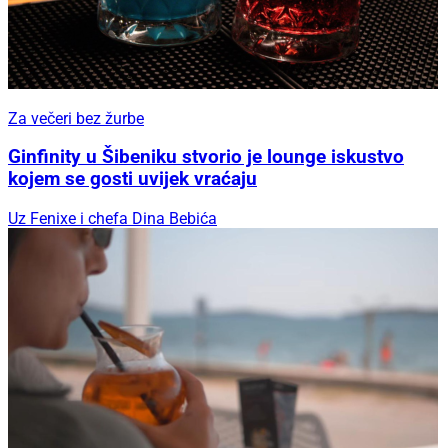
Za večeri bez žurbe
Ginfinity u Šibeniku stvorio je lounge iskustvo
kojem se gosti uvijek vraćaju
Uz Fenixe i chefa Dina Bebića