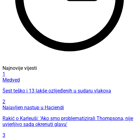
Najnovije vijesti
1
Medved
Šest teško i 13 lakše ozlijeđenih u sudaru vlakova
2
Najavljen nastup u Haciendi
Rakić o Karleuši: 'Ako smo problematizirali Thompsona, nije
uvjerljivo sada okrenuti glavu'
3