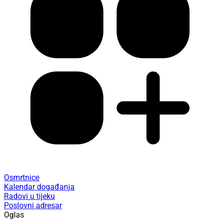
Osmrtnice
Kalendar događanja
Radovi u tijeku
Poslovni adresar
Oglas