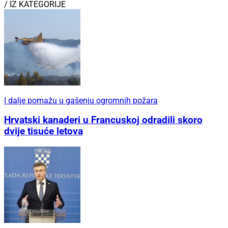
/ IZ KATEGORIJE
I dalje pomažu u gašenju ogromnih požara
Hrvatski kanaderi u Francuskoj odradili skoro
dvije tisuće letova