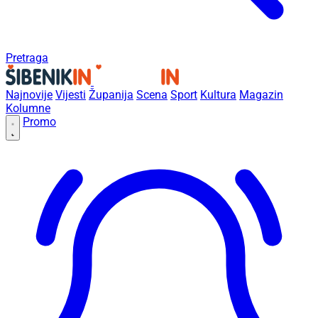
Pretraga
Najnovije
Vijesti
Županija
Scena
Sport
Kultura
Magazin
Kolumne
Promo