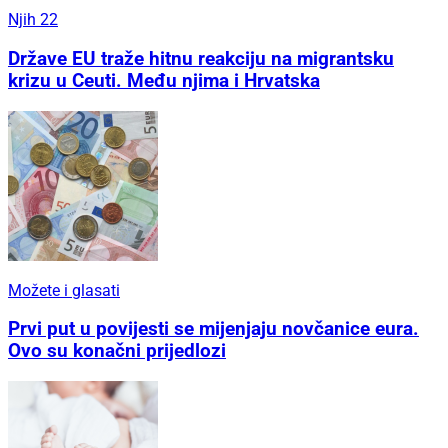
Njih 22
Države EU traže hitnu reakciju na migrantsku
krizu u Ceuti. Među njima i Hrvatska
Možete i glasati
Prvi put u povijesti se mijenjaju novčanice eura.
Ovo su konačni prijedlozi