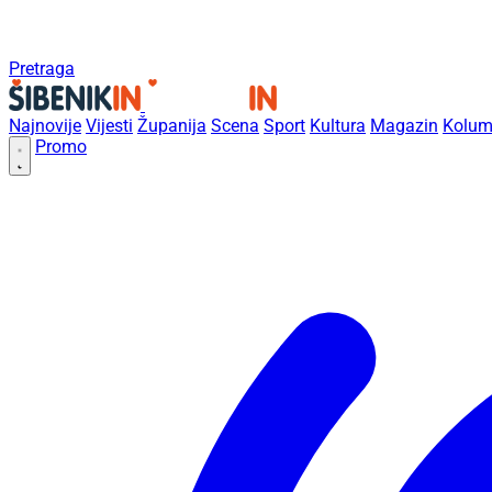
Pretraga
Najnovije
Vijesti
Županija
Scena
Sport
Kultura
Magazin
Kolum
Promo