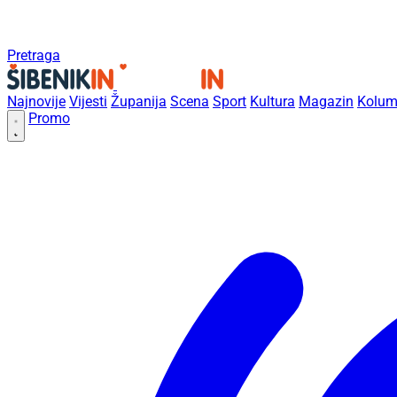
Pretraga
Najnovije
Vijesti
Županija
Scena
Sport
Kultura
Magazin
Kolum
Promo