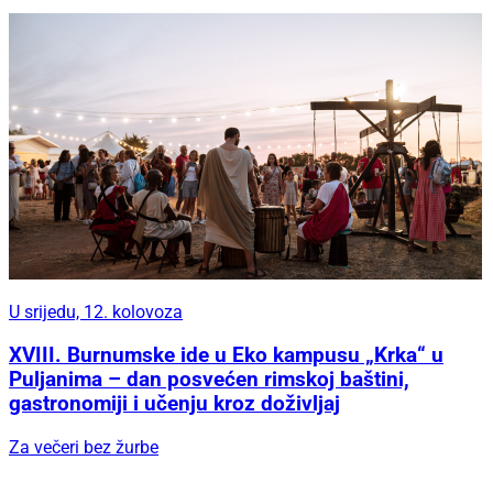
U srijedu, 12. kolovoza
XVIII. Burnumske ide u Eko kampusu „Krka“ u
Puljanima – dan posvećen rimskoj baštini,
gastronomiji i učenju kroz doživljaj
Za večeri bez žurbe