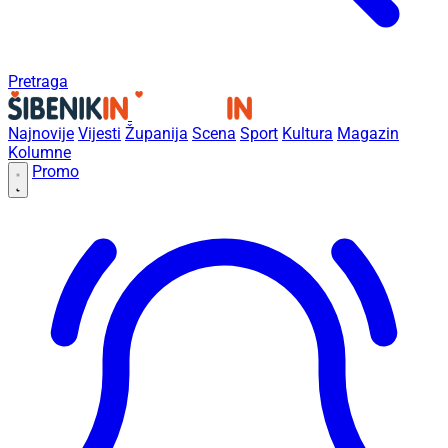
Pretraga
Najnovije
Vijesti
Županija
Scena
Sport
Kultura
Magazin
Kolumne
Promo