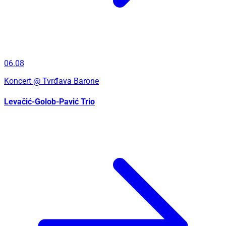
06.08
Koncert
@ Tvrđava Barone
Levačić-Golob-Pavić Trio