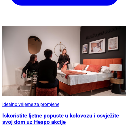
Idealno vrijeme za promjene
Iskoristite ljetne popuste u kolovozu i osvježite
svoj dom uz Hespo akcije