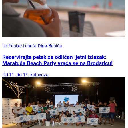
Uz Fenixe i chefa Dina Bebića
Rezervirajte petak za odličan ljetni izlazak:
Maratuša Beach Party vraća se na Brodaricu!
Od 11. do 14. kolovoza