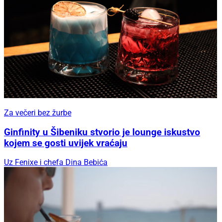
Za večeri bez žurbe
Ginfinity u Šibeniku stvorio je lounge iskustvo
kojem se gosti uvijek vraćaju
Uz Fenixe i chefa Dina Bebića