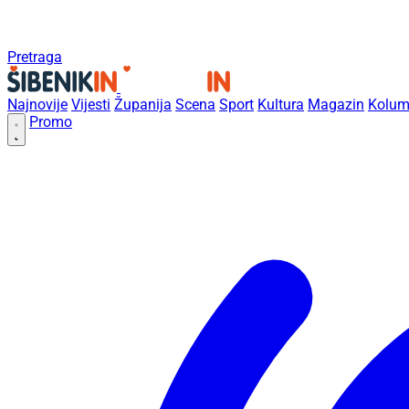
Pretraga
Najnovije
Vijesti
Županija
Scena
Sport
Kultura
Magazin
Kolum
Promo