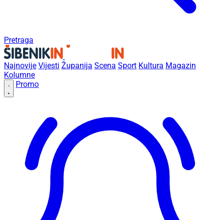
Pretraga
Najnovije
Vijesti
Županija
Scena
Sport
Kultura
Magazin
Kolumne
Promo