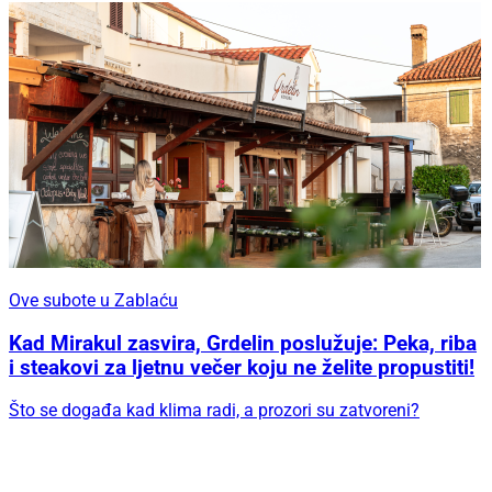
Ove subote u Zablaću
Kad Mirakul zasvira, Grdelin poslužuje: Peka, riba
i steakovi za ljetnu večer koju ne želite propustiti!
Što se događa kad klima radi, a prozori su zatvoreni?