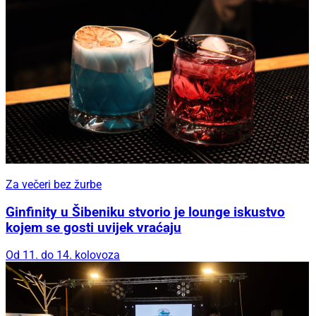
Za večeri bez žurbe
Ginfinity u Šibeniku stvorio je lounge iskustvo
kojem se gosti uvijek vraćaju
Od 11. do 14. kolovoza