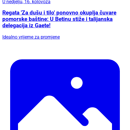
U nedjelju, 16. kolovoza
Regata 'Za dušu i tilo' ponovno okuplja čuvare
pomorske baštine: U Betinu stiže i talijanska
delegacija iz Gaete!
Idealno vrijeme za promjene