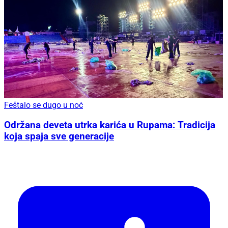
Feštalo se dugo u noć
Održana deveta utrka karića u Rupama: Tradicija
koja spaja sve generacije