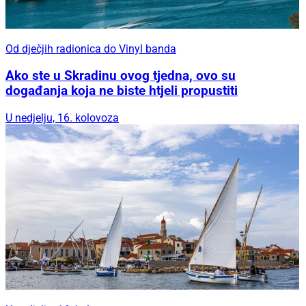
Od dječjih radionica do Vinyl banda
Ako ste u Skradinu ovog tjedna, ovo su
događanja koja ne biste htjeli propustiti
U nedjelju, 16. kolovoza