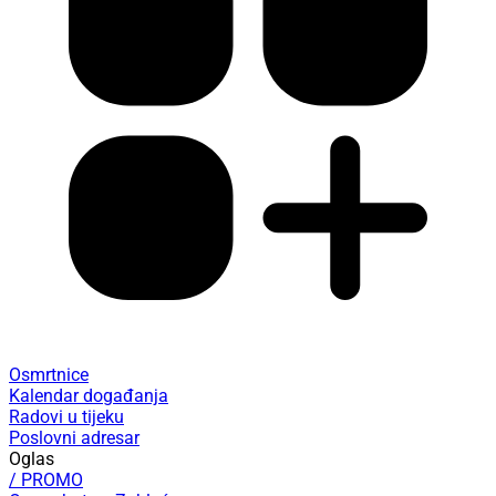
Osmrtnice
Kalendar događanja
Radovi u tijeku
Poslovni adresar
Oglas
/ PROMO