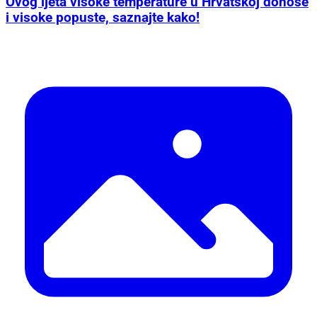
Ovog ljeta visoke temperature u Hrvatskoj donose
i visoke popuste, saznajte kako!