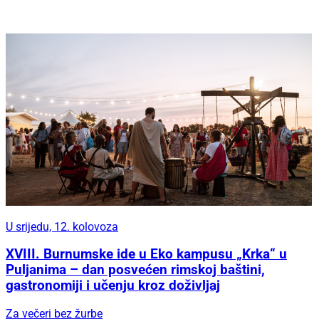
U srijedu, 12. kolovoza
XVIII. Burnumske ide u Eko kampusu „Krka“ u
Puljanima – dan posvećen rimskoj baštini,
gastronomiji i učenju kroz doživljaj
Za večeri bez žurbe