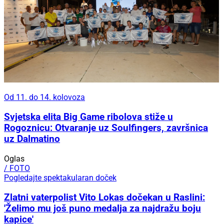
Od 11. do 14. kolovoza
Svjetska elita Big Game ribolova stiže u
Rogoznicu: Otvaranje uz Soulfingers, završnica
uz Dalmatino
Oglas
/ FOTO
Pogledajte spektakularan doček
Zlatni vaterpolist Vito Lokas dočekan u Raslini:
'Želimo mu još puno medalja za najdražu boju
kapice'