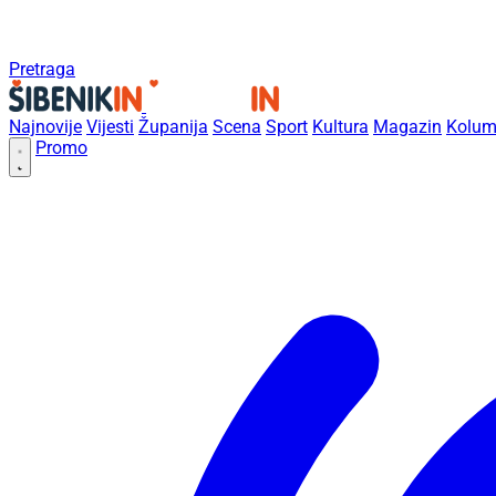
Pretraga
Najnovije
Vijesti
Županija
Scena
Sport
Kultura
Magazin
Kolum
Promo