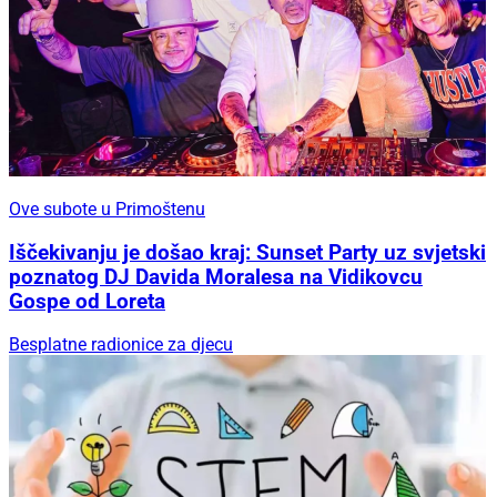
Ove subote u Primoštenu
Iščekivanju je došao kraj: Sunset Party uz svjetski
poznatog DJ Davida Moralesa na Vidikovcu
Gospe od Loreta
Besplatne radionice za djecu