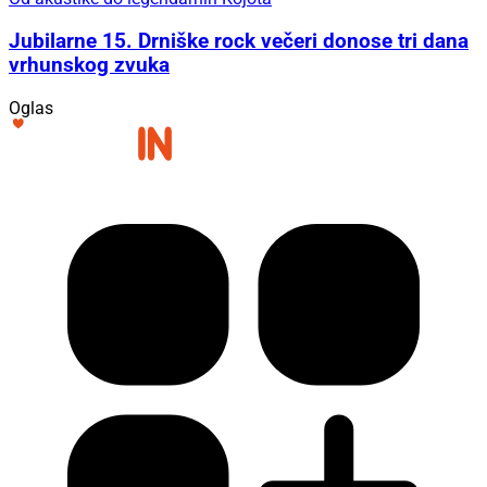
Jubilarne 15. Drniške rock večeri donose tri dana
vrhunskog zvuka
Oglas