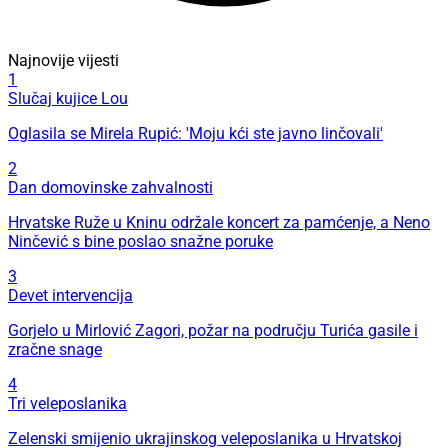
Najnovije vijesti
1
Slučaj kujice Lou
Oglasila se Mirela Rupić: 'Moju kći ste javno linčovali'
2
Dan domovinske zahvalnosti
Hrvatske Ruže u Kninu održale koncert za pamćenje, a Neno
Ninčević s bine poslao snažne poruke
3
Devet intervencija
Gorjelo u Mirlović Zagori, požar na području Turića gasile i
zračne snage
4
Tri veleposlanika
Zelenski smijenio ukrajinskog veleposlanika u Hrvatskoj