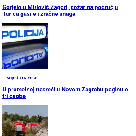
Gorjelo u Mirlović Zagori, požar na području
Turića gasile i zračne snage
U srijedu navečer
U prometnoj nesreći u Novom Zagrebu poginule
tri osobe