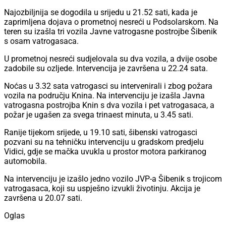
Najozbiljnija se dogodila u srijedu u 21.52 sati, kada je
zaprimljena dojava o prometnoj nesreći u Podsolarskom. Na
teren su izašla tri vozila Javne vatrogasne postrojbe Šibenik
s osam vatrogasaca.
U prometnoj nesreći sudjelovala su dva vozila, a dvije osobe
zadobile su ozljede. Intervencija je završena u 22.24 sata.
Noćas u 3.32 sata vatrogasci su intervenirali i zbog požara
vozila na području Knina. Na intervenciju je izašla Javna
vatrogasna postrojba Knin s dva vozila i pet vatrogasaca, a
požar je ugašen za svega trinaest minuta, u 3.45 sati.
Ranije tijekom srijede, u 19.10 sati, šibenski vatrogasci
pozvani su na tehničku intervenciju u gradskom predjelu
Vidici, gdje se mačka uvukla u prostor motora parkiranog
automobila.
Na intervenciju je izašlo jedno vozilo JVP-a Šibenik s trojicom
vatrogasaca, koji su uspješno izvukli životinju. Akcija je
završena u 20.07 sati.
Oglas