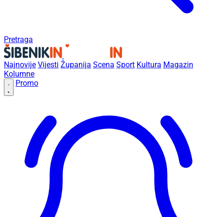
Pretraga
Najnovije
Vijesti
Županija
Scena
Sport
Kultura
Magazin
Kolumne
Promo