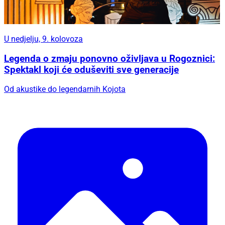
U nedjelju, 9. kolovoza
Legenda o zmaju ponovno oživljava u Rogoznici:
Spektakl koji će oduševiti sve generacije
Od akustike do legendarnih Kojota