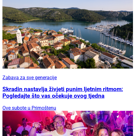
Zabava za sve generacije
Skradin nastavlja živjeti punim ljetnim ritmom:
Pogledajte što vas očekuje ovog tjedna
Ove subote u Primoštenu