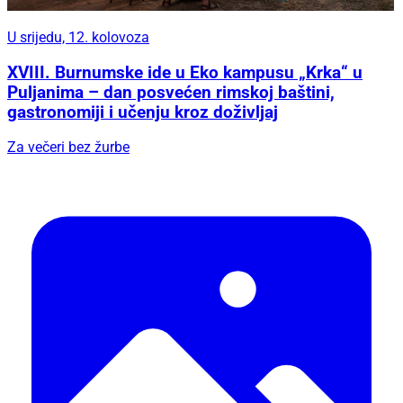
U srijedu, 12. kolovoza
XVIII. Burnumske ide u Eko kampusu „Krka“ u
Puljanima – dan posvećen rimskoj baštini,
gastronomiji i učenju kroz doživljaj
Za večeri bez žurbe