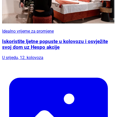
Idealno vrijeme za promjene
Iskoristite ljetne popuste u kolovozu i osvježite
svoj dom uz Hespo akcije
U srijedu, 12. kolovoza