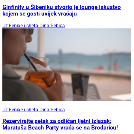
Ginfinity u Šibeniku stvorio je lounge iskustvo
kojem se gosti uvijek vraćaju
Uz Fenixe i chefa Dina Bebića
Uz Fenixe i chefa Dina Bebića
Rezervirajte petak za odličan ljetni izlazak:
Maratuša Beach Party vraća se na Brodaricu!