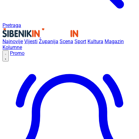
Pretraga
Najnovije
Vijesti
Županija
Scena
Sport
Kultura
Magazin
Kolumne
Promo