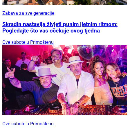
Zabava za sve generacije
Skradin nastavlja živjeti punim ljetnim ritmom:
Pogledajte što vas očekuje ovog tjedna
Ove subote u Primoštenu
Ove subote u Primoštenu