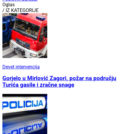
Oglas
/ IZ KATEGORIJE
Devet intervencija
Gorjelo u Mirlović Zagori, požar na području
Turića gasile i zračne snage