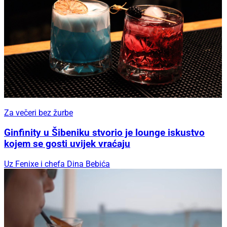
Za večeri bez žurbe
Ginfinity u Šibeniku stvorio je lounge iskustvo
kojem se gosti uvijek vraćaju
Uz Fenixe i chefa Dina Bebića