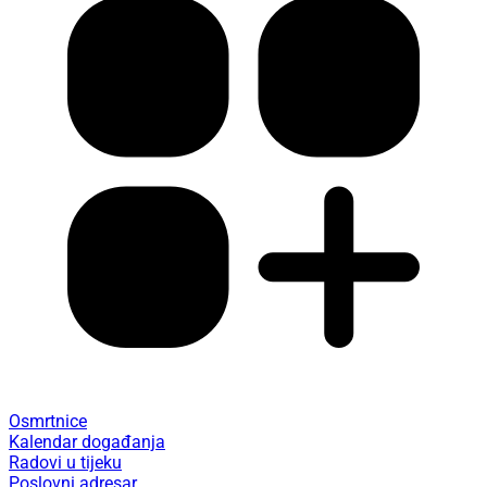
Osmrtnice
Kalendar događanja
Radovi u tijeku
Poslovni adresar