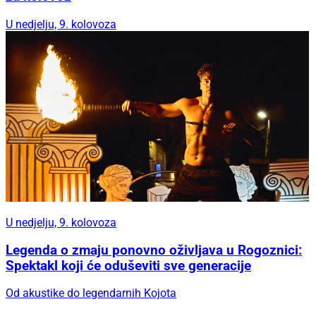
U nedjelju, 9. kolovoza
U nedjelju, 9. kolovoza
Legenda o zmaju ponovno oživljava u Rogoznici:
Spektakl koji će oduševiti sve generacije
Od akustike do legendarnih Kojota