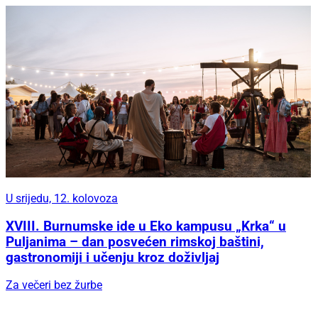
U srijedu, 12. kolovoza
XVIII. Burnumske ide u Eko kampusu „Krka“ u
Puljanima – dan posvećen rimskoj baštini,
gastronomiji i učenju kroz doživljaj
Za večeri bez žurbe