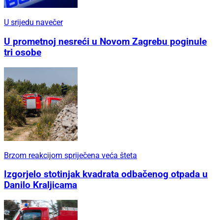
U srijedu navečer
U prometnoj nesreći u Novom Zagrebu poginule
tri osobe
Brzom reakcijom spriječena veća šteta
Izgorjelo stotinjak kvadrata odbačenog otpada u
Danilo Kraljicama