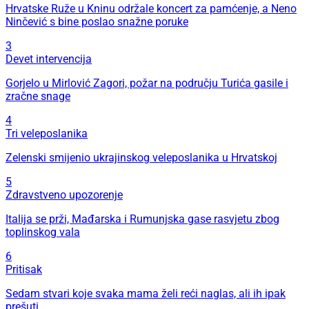
Hrvatske Ruže u Kninu održale koncert za pamćenje, a Neno
Ninčević s bine poslao snažne poruke
3
Devet intervencija
Gorjelo u Mirlović Zagori, požar na području Turića gasile i
zračne snage
4
Tri veleposlanika
Zelenski smijenio ukrajinskog veleposlanika u Hrvatskoj
5
Zdravstveno upozorenje
Italija se prži, Mađarska i Rumunjska gase rasvjetu zbog
toplinskog vala
6
Pritisak
Sedam stvari koje svaka mama želi reći naglas, ali ih ipak
prešuti