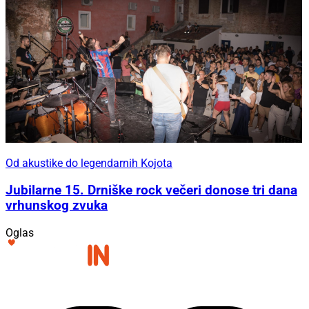
Od akustike do legendarnih Kojota
Jubilarne 15. Drniške rock večeri donose tri dana
vrhunskog zvuka
Oglas