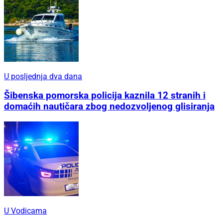
U posljednja dva dana
Šibenska pomorska policija kaznila 12 stranih i
domaćih nautičara zbog nedozvoljenog glisiranja
U Vodicama