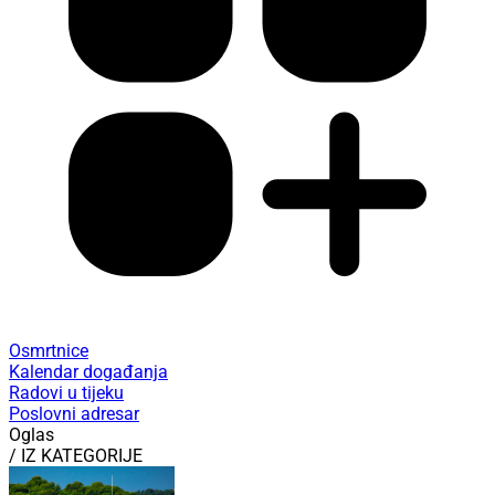
Osmrtnice
Kalendar događanja
Radovi u tijeku
Poslovni adresar
Oglas
/ IZ KATEGORIJE