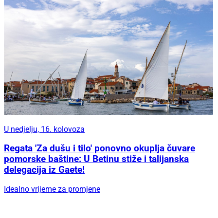
U nedjelju, 16. kolovoza
Regata 'Za dušu i tilo' ponovno okuplja čuvare
pomorske baštine: U Betinu stiže i talijanska
delegacija iz Gaete!
Idealno vrijeme za promjene