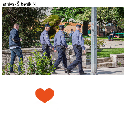
arhiva/ŠibenikIN