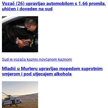
Vozač (26) upravljao automobilom s 1.66 promila,
uhićen i doveden na sud
Sud je vozača kaznio novčanom kaznom
Mladić u Murteru upravljao mopedom suprotnim
smjerom i pod utjecajem alkohola