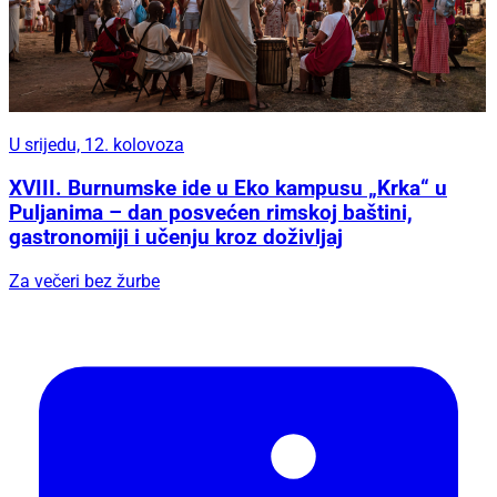
U srijedu, 12. kolovoza
XVIII. Burnumske ide u Eko kampusu „Krka“ u
Puljanima – dan posvećen rimskoj baštini,
gastronomiji i učenju kroz doživljaj
Za večeri bez žurbe