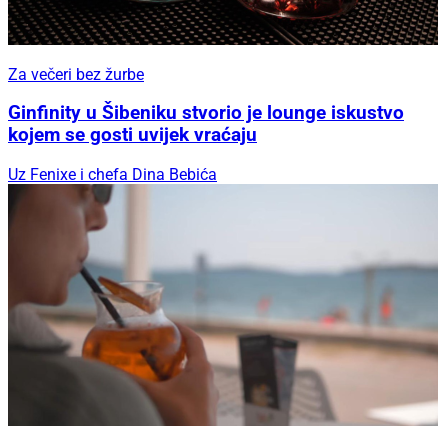
Za večeri bez žurbe
Ginfinity u Šibeniku stvorio je lounge iskustvo
kojem se gosti uvijek vraćaju
Uz Fenixe i chefa Dina Bebića