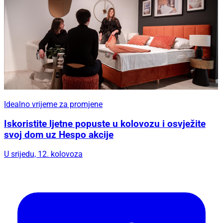
Idealno vrijeme za promjene
Iskoristite ljetne popuste u kolovozu i osvježite
svoj dom uz Hespo akcije
U srijedu, 12. kolovoza