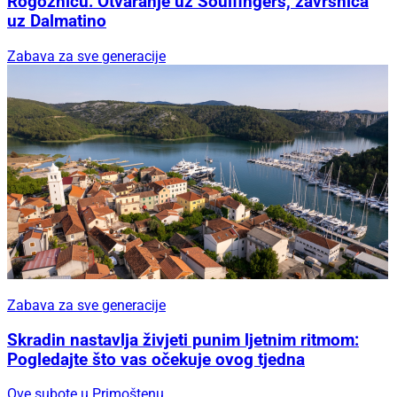
Rogoznicu: Otvaranje uz Soulfingers, završnica
uz Dalmatino
Zabava za sve generacije
Zabava za sve generacije
Skradin nastavlja živjeti punim ljetnim ritmom:
Pogledajte što vas očekuje ovog tjedna
Ove subote u Primoštenu