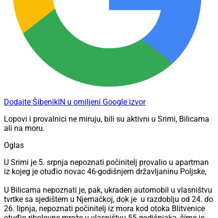
Dodajte ŠibenikIN u omiljeni Google izvor
Lopovi i provalnici ne miruju, bili su aktivni u Srimi, Bilicama
ali na moru.
Oglas
U Srimi je 5. srpnja nepoznati počinitelj provalio u apartman
iz kojeg je otuđio novac 46-godišnjem državljaninu Poljske,
U Bilicama nepoznati je, pak, ukraden automobil u vlasništvu
tvrtke sa sjedištem u Njemačkoj, dok je
u razdoblju od 24. do
26. lipnja, nepoznati počinitelj iz mora kod otoka Blitvenice
otuđio ribolovne mreže u vlasništvu 55-godišnjaka, čime je