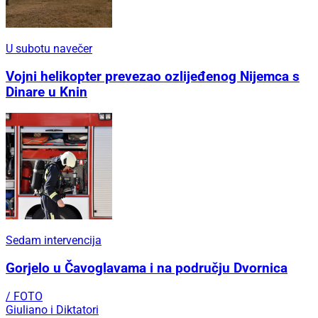
U subotu navečer
Vojni helikopter prevezao ozlijeđenog Nijemca s
Dinare u Knin
Sedam intervencija
Gorjelo u Čavoglavama i na području Dvornica
/ FOTO
Giuliano i Diktatori