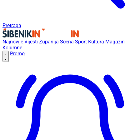
Pretraga
Najnovije
Vijesti
Županija
Scena
Sport
Kultura
Magazin
Kolumne
Promo