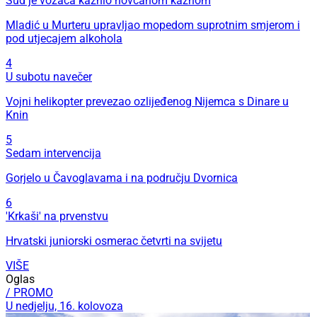
Sud je vozača kaznio novčanom kaznom
Mladić u Murteru upravljao mopedom suprotnim smjerom i
pod utjecajem alkohola
4
U subotu navečer
Vojni helikopter prevezao ozlijeđenog Nijemca s Dinare u
Knin
5
Sedam intervencija
Gorjelo u Čavoglavama i na području Dvornica
6
'Krkaši' na prvenstvu
Hrvatski juniorski osmerac četvrti na svijetu
VIŠE
Oglas
/ PROMO
U nedjelju, 16. kolovoza