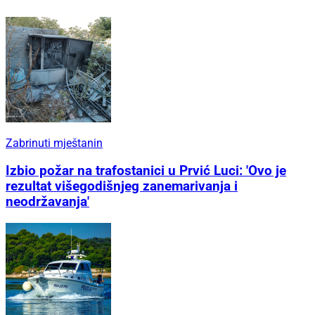
Zabrinuti mještanin
Izbio požar na trafostanici u Prvić Luci: 'Ovo je
rezultat višegodišnjeg zanemarivanja i
neodržavanja'