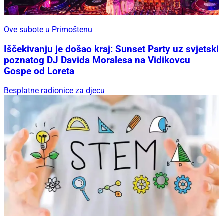
Ove subote u Primoštenu
Iščekivanju je došao kraj: Sunset Party uz svjetski
poznatog DJ Davida Moralesa na Vidikovcu
Gospe od Loreta
Besplatne radionice za djecu