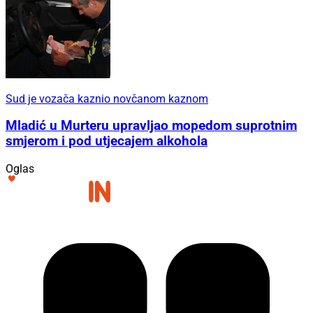
Sud je vozača kaznio novčanom kaznom
Mladić u Murteru upravljao mopedom suprotnim
smjerom i pod utjecajem alkohola
Oglas