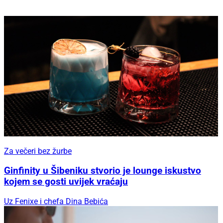
Za večeri bez žurbe
Ginfinity u Šibeniku stvorio je lounge iskustvo
kojem se gosti uvijek vraćaju
Uz Fenixe i chefa Dina Bebića