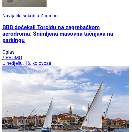
Navijački sukob u Zagrebu
BBB dočekali Torcidu na zagrebačkom
aerodromu: Snimljena masovna tučnjava na
parkingu
Oglas
/ PROMO
U nedjelju, 16. kolovoza