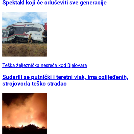
Spektakl koji će oduševiti sve generacije
Teška željeznička nesreća kod Bjelovara
Sudarili se putnički i teretni vlak, ima ozlijeđenih,
strojovođa teško stradao