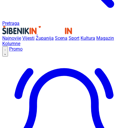
Pretraga
Najnovije
Vijesti
Županija
Scena
Sport
Kultura
Magazin
Kolumne
Promo