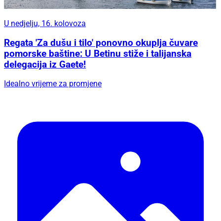
U nedjelju, 16. kolovoza
Regata 'Za dušu i tilo' ponovno okuplja čuvare
pomorske baštine: U Betinu stiže i talijanska
delegacija iz Gaete!
Idealno vrijeme za promjene