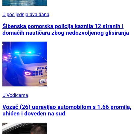
U posljednja dva dana
Šibenska pomorska policija kaznila 12 stranih i
domaćih nautičara zbog nedozvoljenog glisiranja
U Vodicama
Vozač (26) upravljao automobilom s 1.66 promila,
uhićen i doveden na sud