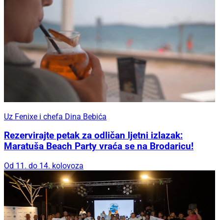
Uz Fenixe i chefa Dina Bebića
Rezervirajte petak za odličan ljetni izlazak:
Maratuša Beach Party vraća se na Brodaricu!
Od 11. do 14. kolovoza