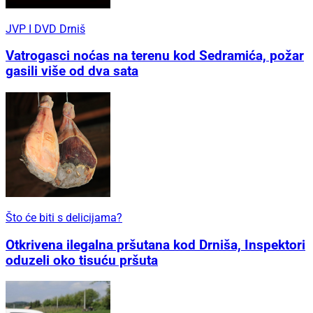
JVP I DVD Drniš
Vatrogasci noćas na terenu kod Sedramića, požar
gasili više od dva sata
Što će biti s delicijama?
Otkrivena ilegalna pršutana kod Drniša, Inspektori
oduzeli oko tisuću pršuta