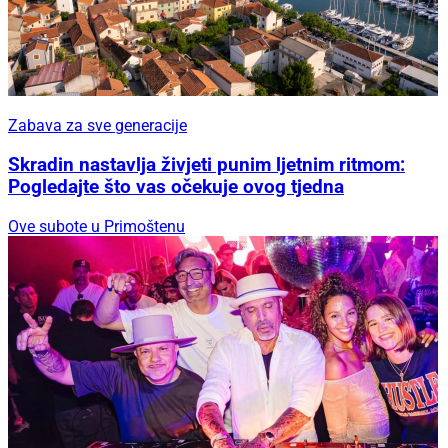
Zabava za sve generacije
Skradin nastavlja živjeti punim ljetnim ritmom:
Pogledajte što vas očekuje ovog tjedna
Ove subote u Primoštenu