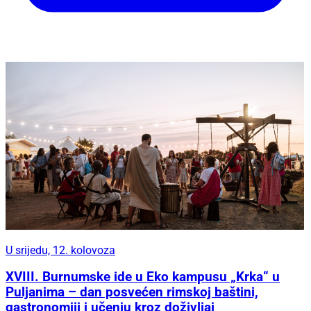
U srijedu, 12. kolovoza
XVIII. Burnumske ide u Eko kampusu „Krka“ u
Puljanima – dan posvećen rimskoj baštini,
gastronomiji i učenju kroz doživljaj