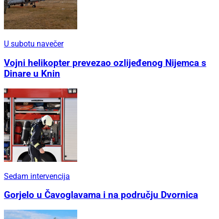
U subotu navečer
Vojni helikopter prevezao ozlijeđenog Nijemca s
Dinare u Knin
Sedam intervencija
Gorjelo u Čavoglavama i na području Dvornica