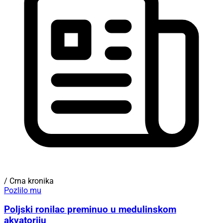
/ Crna kronika
Pozlilo mu
Poljski ronilac preminuo u medulinskom
akvatoriju