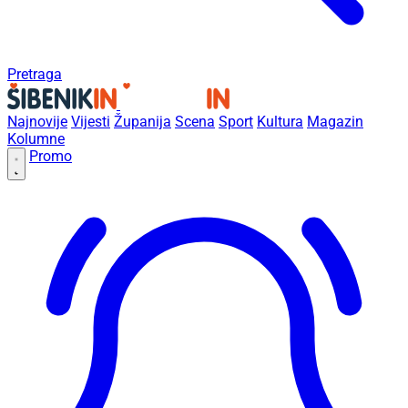
Pretraga
Najnovije
Vijesti
Županija
Scena
Sport
Kultura
Magazin
Kolumne
Promo