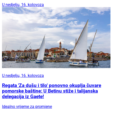
U nedjelju, 16. kolovoza
U nedjelju, 16. kolovoza
Regata 'Za dušu i tilo' ponovno okuplja čuvare
pomorske baštine: U Betinu stiže i talijanska
delegacija iz Gaete!
Idealno vrijeme za promjene