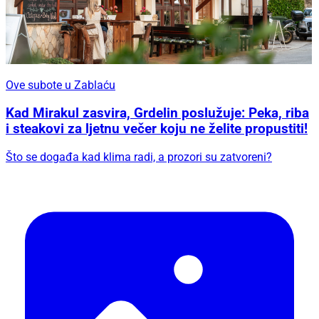
Ove subote u Zablaću
Kad Mirakul zasvira, Grdelin poslužuje: Peka, riba
i steakovi za ljetnu večer koju ne želite propustiti!
Što se događa kad klima radi, a prozori su zatvoreni?