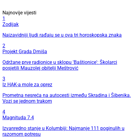
Najnovije vijesti
1
Zodijak
Najzavidniji ljudi rađaju se u ova tri horoskopska znaka
2
Projekt Grada Drniša
Održane prve radionice u sklopu 'Baštionice': Školarci
posjetili Mauzolej obitelji Meštrović
3
Iz HAK-a mole za oprez
Prometna nesreća na autocesti između Skradina i Šibenika.
Vozi se jednom trakom
4
Magnituda 7.4
Izvanredno stanje u Kolumbiji: Najmanje 111 poginulih u
razornom potresu