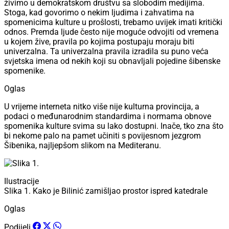
živimo u demokratskom društvu sa slobodim medijima.
Stoga, kad govorimo o nekim ljudima i zahvatima na
spomenicima kulture u prošlosti, trebamo uvijek imati kritički
odnos. Premda ljude često nije moguće odvojiti od vremena
u kojem žive, pravila po kojima postupaju moraju biti
univerzalna. Ta univerzalna pravila izradila su puno veća
svjetska imena od nekih koji su obnavljali pojedine šibenske
spomenike.
Oglas
U vrijeme interneta nitko više nije kulturna provincija, a
podaci o međunarodnim standardima i normama obnove
spomenika kulture svima su lako dostupni. Inače, tko zna što
bi nekome palo na pamet učiniti s povijesnom jezgrom
Šibenika, najljepšom slikom na Mediteranu.
Ilustracije
Slika 1. Kako je Bilinić zamišljao prostor ispred katedrale
Oglas
Podijeli