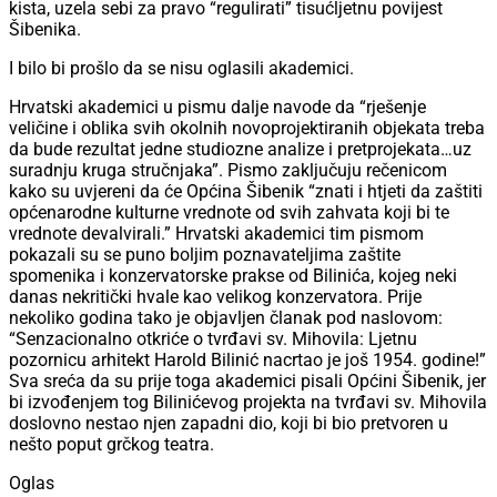
kista, uzela sebi za pravo “regulirati” tisućljetnu povijest
Šibenika.
I bilo bi prošlo da se nisu oglasili akademici.
Hrvatski akademici u pismu dalje navode da “rješenje
veličine i oblika svih okolnih novoprojektiranih objekata treba
da bude rezultat jedne studiozne analize i pretprojekata…uz
suradnju kruga stručnjaka”. Pismo zaključuju rečenicom
kako su uvjereni da će Općina Šibenik “znati i htjeti da zaštiti
općenarodne kulturne vrednote od svih zahvata koji bi te
vrednote devalvirali.” Hrvatski akademici tim pismom
pokazali su se puno boljim poznavateljima zaštite
spomenika i konzervatorske prakse od Bilinića, kojeg neki
danas nekritički hvale kao velikog konzervatora. Prije
nekoliko godina tako je objavljen članak pod naslovom:
“Senzacionalno otkriće o tvrđavi sv. Mihovila: Ljetnu
pozornicu arhitekt Harold Bilinić nacrtao je još 1954. godine!”
Sva sreća da su prije toga akademici pisali Općini Šibenik, jer
bi izvođenjem tog Bilinićevog projekta na tvrđavi sv. Mihovila
doslovno nestao njen zapadni dio, koji bi bio pretvoren u
nešto poput grčkog teatra.
Oglas