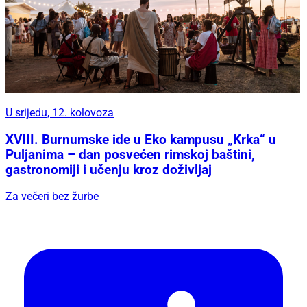
U srijedu, 12. kolovoza
XVIII. Burnumske ide u Eko kampusu „Krka“ u
Puljanima – dan posvećen rimskoj baštini,
gastronomiji i učenju kroz doživljaj
Za večeri bez žurbe