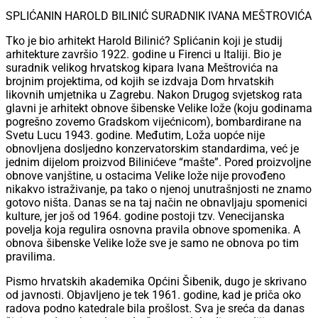
SPLIĆANIN HAROLD BILINIĆ SURADNIK IVANA MEŠTROVIĆA
Tko je bio arhitekt Harold Bilinić? Splićanin koji je studij
arhitekture završio 1922. godine u Firenci u Italiji. Bio je
suradnik velikog hrvatskog kipara Ivana Meštrovića na
brojnim projektima, od kojih se izdvaja Dom hrvatskih
likovnih umjetnika u Zagrebu. Nakon Drugog svjetskog rata
glavni je arhitekt obnove šibenske Velike lože (koju godinama
pogrešno zovemo Gradskom vijećnicom), bombardirane na
Svetu Lucu 1943. godine. Međutim, Loža uopće nije
obnovljena dosljedno konzervatorskim standardima, već je
jednim dijelom proizvod Bilinićeve “mašte”. Pored proizvoljne
obnove vanjštine, u ostacima Velike lože nije provođeno
nikakvo istraživanje, pa tako o njenoj unutrašnjosti ne znamo
gotovo ništa. Danas se na taj način ne obnavljaju spomenici
kulture, jer još od 1964. godine postoji tzv. Venecijanska
povelja koja regulira osnovna pravila obnove spomenika. A
obnova šibenske Velike lože sve je samo ne obnova po tim
pravilima.
Pismo hrvatskih akademika Općini Šibenik, dugo je skrivano
od javnosti. Objavljeno je tek 1961. godine, kad je priča oko
radova podno katedrale bila prošlost. Sva je sreća da danas