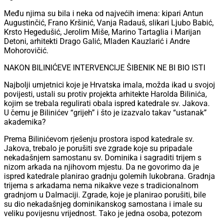
Među njima su bila i neka od najvećih imena: kipari Antun
Augustinčić, Frano Kršinić, Vanja Radauš, slikari Ljubo Babić,
Krsto Hegedušić, Jerolim Miše, Marino Tartaglia i Marijan
Detoni, arhitekti Drago Galić, Mladen Kauzlarić i Andre
Mohorovičić.
NAKON BILINIĆEVE INTERVENCIJE ŠIBENIK NE BI BIO ISTI
Najbolji umjetnici koje je Hrvatska imala, možda ikad u svojoj
povijesti, ustali su protiv projekta arhitekte Harolda Bilinića,
kojim se trebala regulirati obala ispred katedrale sv. Jakova.
U čemu je Bilinićev “grijeh” i što je izazvalo takav “ustanak”
akademika?
Prema Bilinićevom rješenju prostora ispod katedrale sv.
Jakova, trebalo je porušiti sve zgrade koje su pripadale
nekadašnjem samostanu sv. Dominika i sagraditi trijem s
nizom arkada na njihovom mjestu. Da ne govorimo da je
ispred katedrale planirao gradnju golemih lukobrana. Gradnja
trijema s arkadama nema nikakve veze s tradicionalnom
gradnjom u Dalmaciji. Zgrade, koje je planirao porušiti, bile
su dio nekadašnjeg dominikanskog samostana i imale su
veliku povijesnu vrijednost. Tako je jedna osoba, potezom