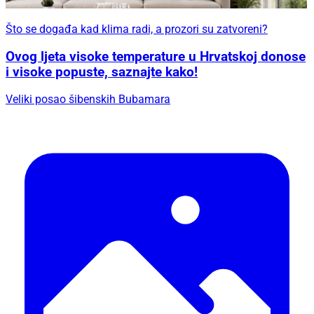
Što se događa kad klima radi, a prozori su zatvoreni?
Ovog ljeta visoke temperature u Hrvatskoj donose
i visoke popuste, saznajte kako!
Veliki posao šibenskih Bubamara