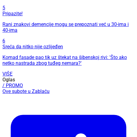
5
Pripazite!
Rani znakovi demencije mogu se prepoznati već u 30-ima i
40-ima
6
Sreća da nitko nije ozlijeđen
Komad fasade pao tik uz štekat na šibenskoj rivi: 'Što ako
netko nastrada zbog tuđeg nemara?'
VIŠE
Oglas
/ PROMO
Ove subote u Zablaću