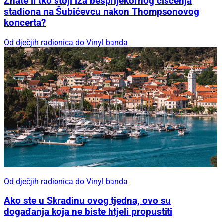
Znate li tko stoji iza besprijekornog čišćenja
stadiona na Šubićevcu nakon Thompsonovog
koncerta?
Od dječjih radionica do Vinyl banda
Od dječjih radionica do Vinyl banda
Ako ste u Skradinu ovog tjedna, ovo su
događanja koja ne biste htjeli propustiti