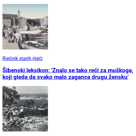
Rječnik starih riječi
Šibenski leksikon: 'Znalo se tako reći za muškoga,
koji gleda da svako malo zaganca drugu žensku'