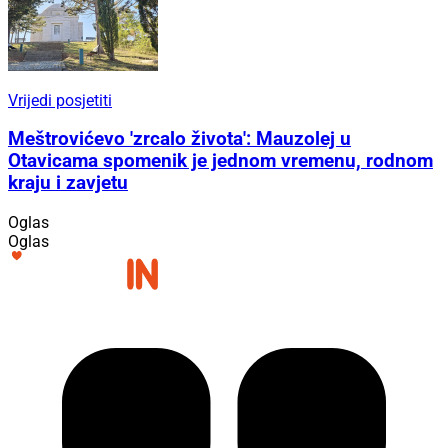
Vrijedi posjetiti
Meštrovićevo 'zrcalo života': Mauzolej u
Otavicama spomenik je jednom vremenu, rodnom
kraju i zavjetu
Oglas
Oglas