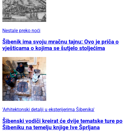
Nestale preko noći
Šibenik ima svoju mračnu tajnu: Ovo je priča o
vješticama o kojima se šutjelo stoljećima
'Arhitektonski detalji u eksterijerima Šibenika'
Šibenski vodiči kreirat će dvije tematske ture po
Šibeniku na temelju knjige Ive Šprljana