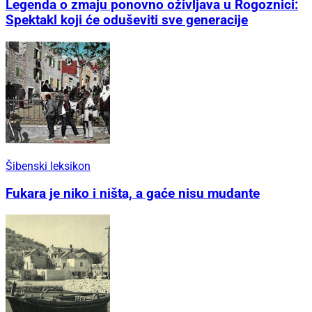
Legenda o zmaju ponovno oživljava u Rogoznici:
Spektakl koji će oduševiti sve generacije
Šibenski leksikon
Fukara je niko i ništa, a gaće nisu mudante