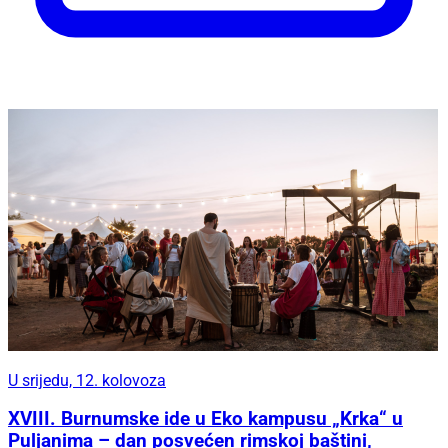
U srijedu, 12. kolovoza
XVIII. Burnumske ide u Eko kampusu „Krka“ u
Puljanima – dan posvećen rimskoj baštini,