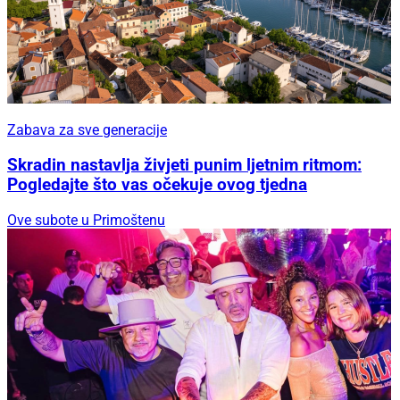
Zabava za sve generacije
Skradin nastavlja živjeti punim ljetnim ritmom:
Pogledajte što vas očekuje ovog tjedna
Ove subote u Primoštenu