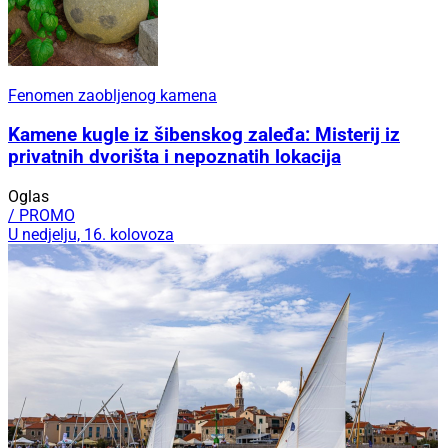
Fenomen zaobljenog kamena
Kamene kugle iz šibenskog zaleđa: Misterij iz
privatnih dvorišta i nepoznatih lokacija
Oglas
/ PROMO
U nedjelju, 16. kolovoza