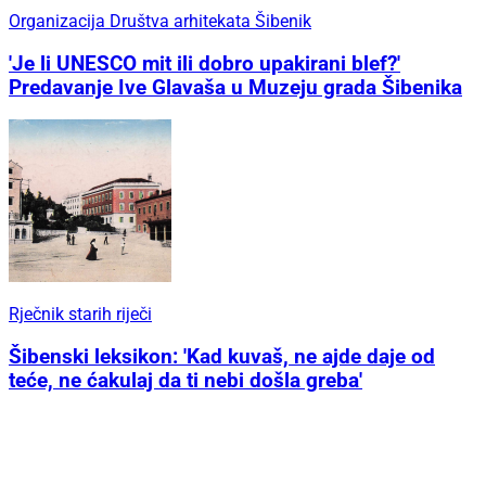
Organizacija Društva arhitekata Šibenik
'Je li UNESCO mit ili dobro upakirani blef?'
Predavanje Ive Glavaša u Muzeju grada Šibenika
Rječnik starih riječi
Šibenski leksikon: 'Kad kuvaš, ne ajde daje od
teće, ne ćakulaj da ti nebi došla greba'