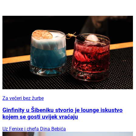
Za večeri bez žurbe
Ginfinity u Šibeniku stvorio je lounge iskustvo
kojem se gosti uvijek vraćaju
Uz Fenixe i chefa Dina Bebića