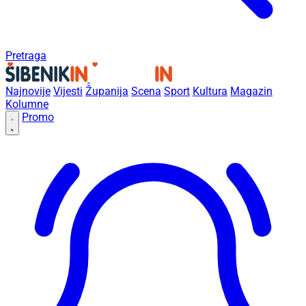
Pretraga
Najnovije
Vijesti
Županija
Scena
Sport
Kultura
Magazin
Kolumne
Promo