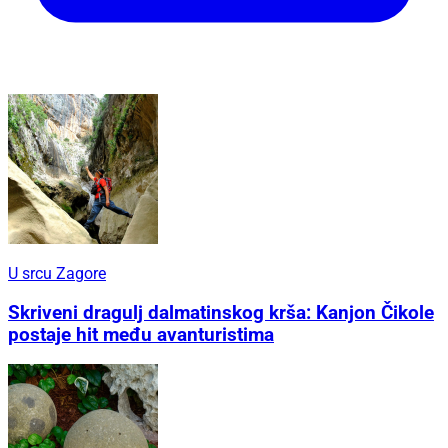
U srcu Zagore
Skriveni dragulj dalmatinskog krša: Kanjon Čikole
postaje hit među avanturistima