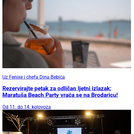
Uz Fenixe i chefa Dina Bebića
Rezervirajte petak za odličan ljetni izlazak:
Maratuša Beach Party vraća se na Brodaricu!
Od 11. do 14. kolovoza