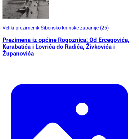
Veliki prezimenik Šibensko-kninske županije (25)
Prezimena iz općine Rogoznica: Od Ercegovića,
Karabatića i Lovrića do Radića, Živkovića i
Županovića