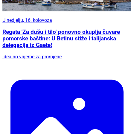
U nedjelju, 16. kolovoza
Regata 'Za dušu i tilo' ponovno okuplja čuvare
pomorske baštine: U Betinu stiže i talijanska
delegacija iz Gaete!
Idealno vrijeme za promjene