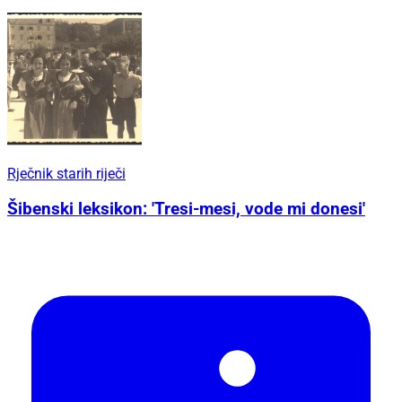
Rječnik starih riječi
Šibenski leksikon: 'Tresi-mesi, vode mi donesi'