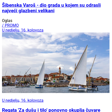
Šibenska Varoš - dio grada u kojem su odrasli
najveći glazbeni velikani
Oglas
/ PROMO
U nedjelju, 16. kolovoza
U nedjelju, 16. kolovoza
Regata 'Za dušu i tilo' ponovno okuplja čuvare