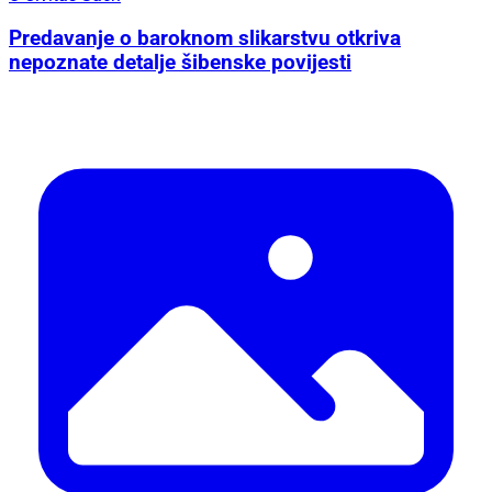
Predavanje o baroknom slikarstvu otkriva
nepoznate detalje šibenske povijesti