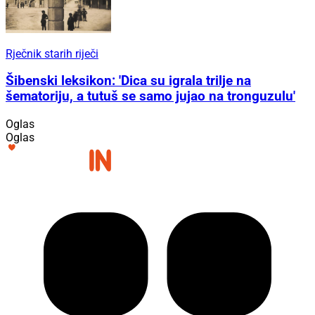
Rječnik starih riječi
Šibenski leksikon: 'Dica su igrala trilje na
šematoriju, a tutuš se samo jujao na tronguzulu'
Oglas
Oglas