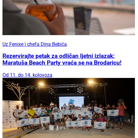
Uz Fenixe i chefa Dina Bebića
Rezervirajte petak za odličan ljetni izlazak:
Maratuša Beach Party vraća se na Brodaricu!
Od 11. do 14. kolovoza