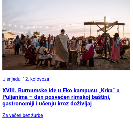
U srijedu, 12. kolovoza
XVIII. Burnumske ide u Eko kampusu „Krka“ u
Puljanima – dan posvećen rimskoj baštini,
gastronomiji i učenju kroz doživljaj
Za večeri bez žurbe