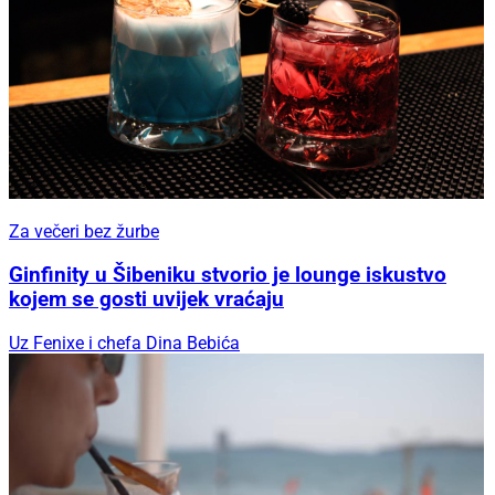
Za večeri bez žurbe
Ginfinity u Šibeniku stvorio je lounge iskustvo
kojem se gosti uvijek vraćaju
Uz Fenixe i chefa Dina Bebića