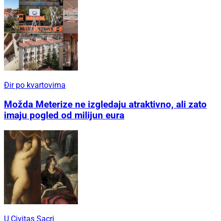
Đir po kvartovima
Možda Meterize ne izgledaju atraktivno, ali zato
imaju pogled od milijun eura
U Civitas Sacri