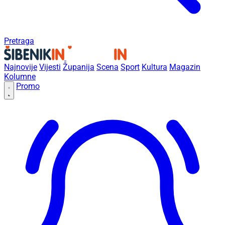
Pretraga
Najnovije
Vijesti
Županija
Scena
Sport
Kultura
Magazin
Kolumne
Promo