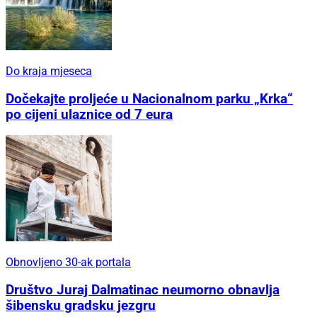
Do kraja mjeseca
Dočekajte proljeće u Nacionalnom parku „Krka“
po cijeni ulaznice od 7 eura
Obnovljeno 30-ak portala
Društvo Juraj Dalmatinac neumorno obnavlja
šibensku gradsku jezgru