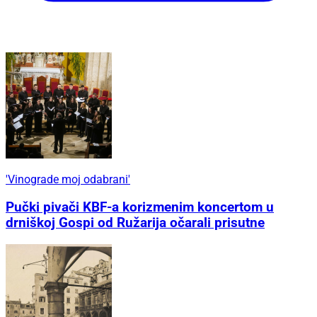
'Vinograde moj odabrani'
Pučki pivači KBF-a korizmenim koncertom u
drniškoj Gospi od Ružarija očarali prisutne