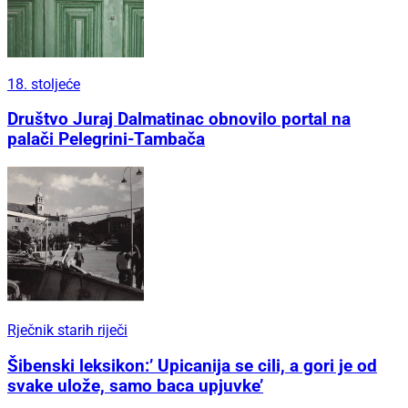
18. stoljeće
Društvo Juraj Dalmatinac obnovilo portal na
palači Pelegrini-Tambača
Rječnik starih riječi
Šibenski leksikon:’ Upicanija se cili, a gori je od
svake ulože, samo baca upjuvke’