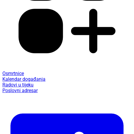
Osmrtnice
Kalendar događanja
Radovi u tijeku
Poslovni adresar