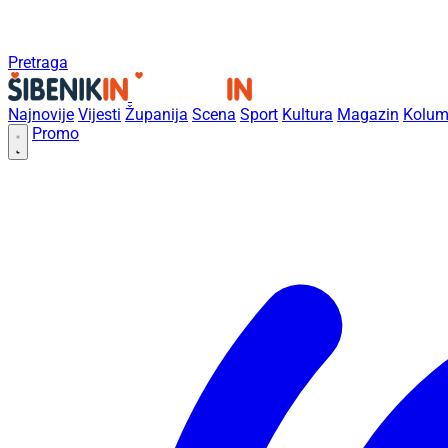
Pretraga
Najnovije
Vijesti
Županija
Scena
Sport
Kultura
Magazin
Kolum
Promo