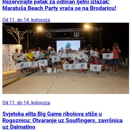
Rezervirajte petak za odličan ljetni izlazak:
Maratuša Beach Party vraća se na Brodaricu!
Od 11. do 14. kolovoza
Od 11. do 14. kolovoza
Svjetska elita Big Game ribolova stiže u
Rogoznicu: Otvaranje uz Soulfingers, završnica
uz Dalmatino