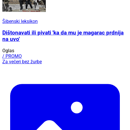
Šibenski leksikon
Dištonavati ili pivati 'ka da mu je magarac prdnija
na uvo'
Oglas
/ PROMO
Za večeri bez žurbe