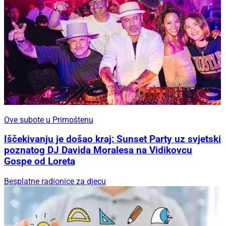
Ove subote u Primoštenu
Iščekivanju je došao kraj: Sunset Party uz svjetski
poznatog DJ Davida Moralesa na Vidikovcu
Gospe od Loreta
Besplatne radionice za djecu