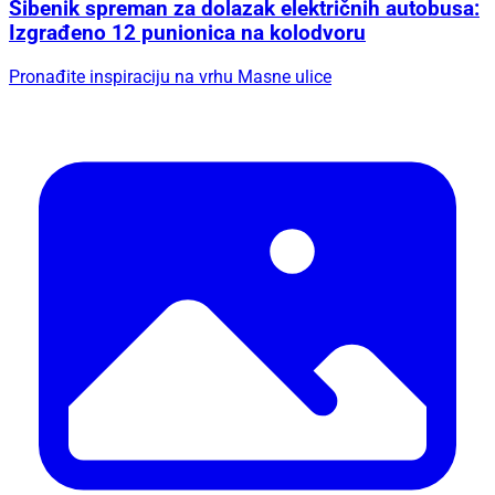
Šibenik spreman za dolazak električnih autobusa:
Izgrađeno 12 punionica na kolodvoru
Pronađite inspiraciju na vrhu Masne ulice