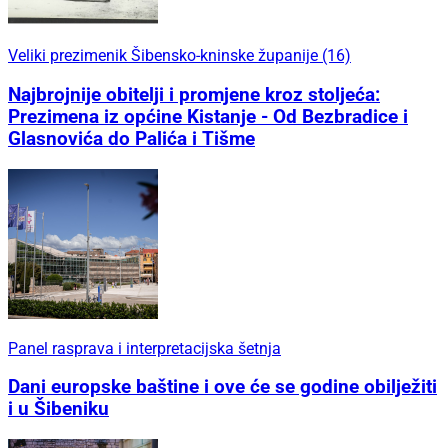
Veliki prezimenik Šibensko-kninske županije (16)
Najbrojnije obitelji i promjene kroz stoljeća:
Prezimena iz općine Kistanje - Od Bezbradice i
Glasnovića do Palića i Tišme
Panel rasprava i interpretacijska šetnja
Dani europske baštine i ove će se godine obilježiti
i u Šibeniku