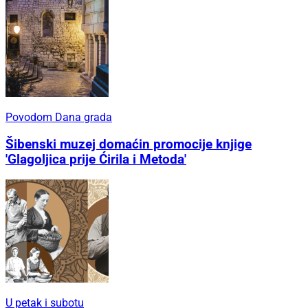
Povodom Dana grada
Šibenski muzej domaćin promocije knjige
'Glagoljica prije Ćirila i Metoda'
U petak i subotu