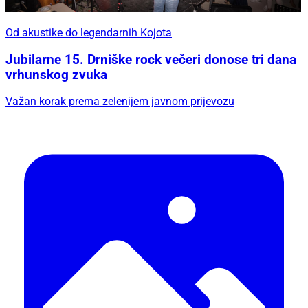
Od akustike do legendarnih Kojota
Jubilarne 15. Drniške rock večeri donose tri dana
vrhunskog zvuka
Važan korak prema zelenijem javnom prijevozu