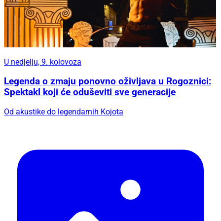
U nedjelju, 9. kolovoza
Legenda o zmaju ponovno oživljava u Rogoznici:
Spektakl koji će oduševiti sve generacije
Od akustike do legendarnih Kojota