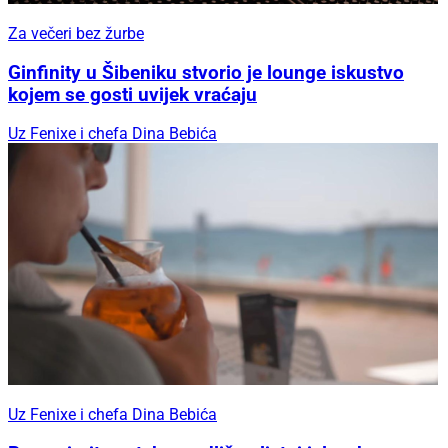
Za večeri bez žurbe
Ginfinity u Šibeniku stvorio je lounge iskustvo
kojem se gosti uvijek vraćaju
Uz Fenixe i chefa Dina Bebića
Uz Fenixe i chefa Dina Bebića