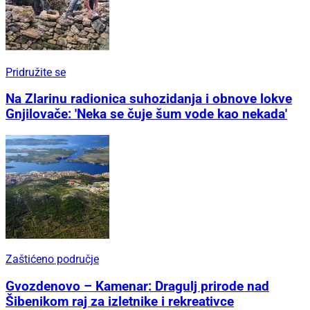
Pridružite se
Na Zlarinu radionica suhozidanja i obnove lokve
Gnjilovače: 'Neka se čuje šum vode kao nekada'
Zaštićeno područje
Gvozdenovo – Kamenar: Dragulj prirode nad
Šibenikom raj za izletnike i rekreativce