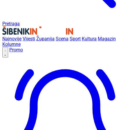
Pretraga
Najnovije
Vijesti
Županija
Scena
Sport
Kultura
Magazin
Kolumne
Promo