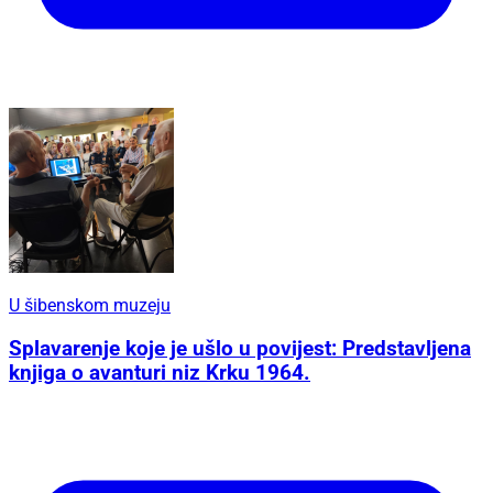
U šibenskom muzeju
Splavarenje koje je ušlo u povijest: Predstavljena
knjiga o avanturi niz Krku 1964.