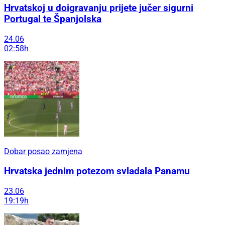
Hrvatskoj u doigravanju prijete jučer sigurni
Portugal te Španjolska
24.06
02:58h
Dobar posao zamjena
Hrvatska jednim potezom svladala Panamu
23.06
19:19h