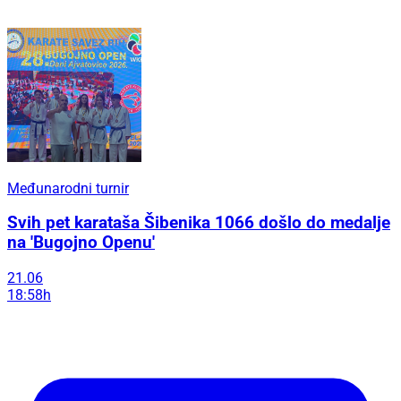
Međunarodni turnir
Svih pet karataša Šibenika 1066 došlo do medalje
na 'Bugojno Openu'
21.06
18:58h