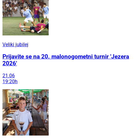
Veliki jubilej
Prijavite se na 20. malonogometni turnir 'Jezera
2026'
21.06
19:20h