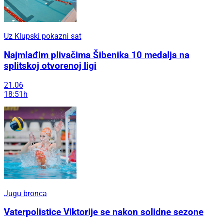
Uz Klupski pokazni sat
Najmlađim plivačima Šibenika 10 medalja na
splitskoj otvorenoj ligi
21.06
18:51h
Jugu bronca
Vaterpolistice Viktorije se nakon solidne sezone