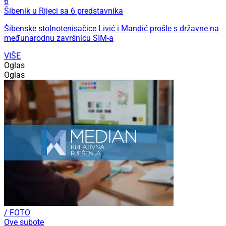
6
Šibenik u Rijeci sa 6 predstavnika
Šibenske stolnotenisačice Livić i Mandić prošle s državne na
međunarodnu završnicu SIM-a
VIŠE
Oglas
Oglas
/ FOTO
Ove subote