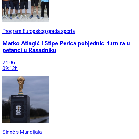
Program Europskog grada sporta
Marko Atlagić i Stipe Perica pobjednici turnira u
petanci u Rasadniku
24.06
09:12h
Sinoć s Mundijala