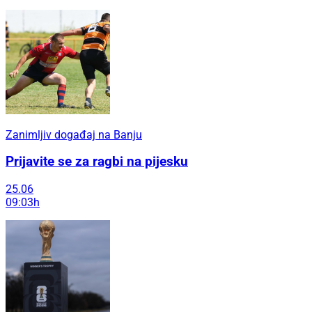
Zanimljiv događaj na Banju
Prijavite se za ragbi na pijesku
25.06
09:03h