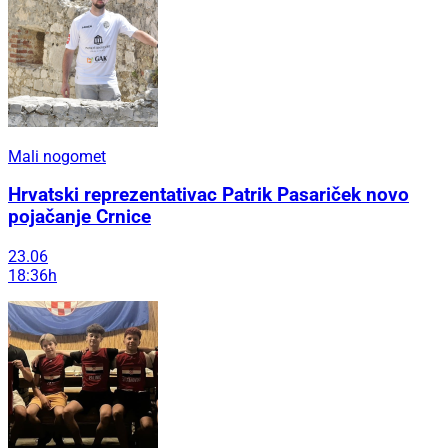
Mali nogomet
Hrvatski reprezentativac Patrik Pasariček novo
pojačanje Crnice
23.06
18:36h