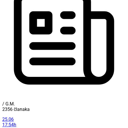
/ G.M.
2356 članaka
25.06
17:54h