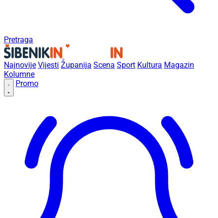
Pretraga
Najnovije
Vijesti
Županija
Scena
Sport
Kultura
Magazin
Kolumne
Promo