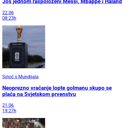
Još jednom raspoloženi Messi, Mbappé i Håland
22.06
08:23h
Sinoć s Mundijala
Neoprezno vraćanje lopte golmanu skupo se
plaća na Svjetskom prvenstvu
21.06
19:27h