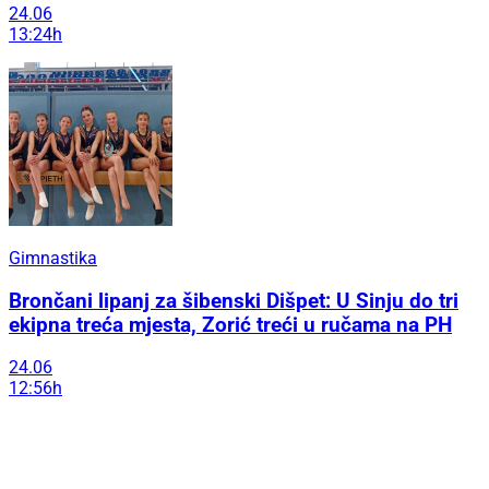
24.06
13:24h
Gimnastika
Brončani lipanj za šibenski Dišpet: U Sinju do tri
ekipna treća mjesta, Zorić treći u ručama na PH
24.06
12:56h