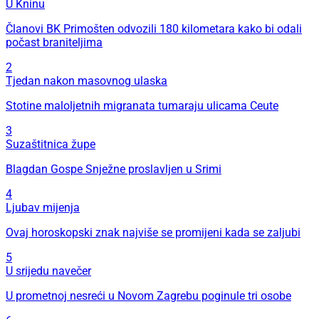
U Kninu
Članovi BK Primošten odvozili 180 kilometara kako bi odali
počast braniteljima
2
Tjedan nakon masovnog ulaska
Stotine maloljetnih migranata tumaraju ulicama Ceute
3
Suzaštitnica župe
Blagdan Gospe Snježne proslavljen u Srimi
4
Ljubav mijenja
Ovaj horoskopski znak najviše se promijeni kada se zaljubi
5
U srijedu navečer
U prometnoj nesreći u Novom Zagrebu poginule tri osobe