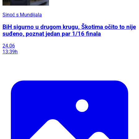
Sinoć s Mundijala
BiH sigurno u drugom krugu, Škotima očito to nije
suđeno, poznat jedan par 1/16 finala
24.06
13:39h