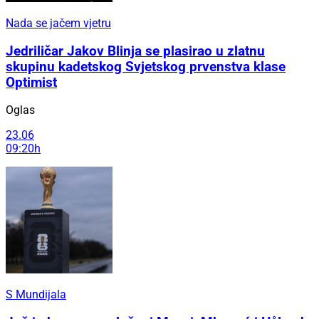
Nada se jačem vjetru
Jedriličar Jakov Blinja se plasirao u zlatnu
skupinu kadetskog Svjetskog prvenstva klase
Optimist
Oglas
23.06
09:20h
S Mundijala