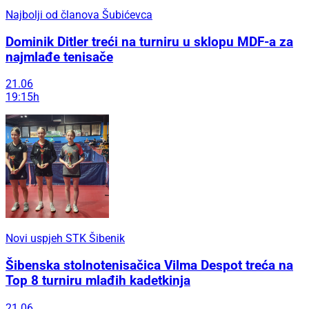
Najbolji od članova Šubićevca
Dominik Ditler treći na turniru u sklopu MDF-a za
najmlađe tenisače
21.06
19:15h
Novi uspjeh STK Šibenik
Šibenska stolnotenisačica Vilma Despot treća na
Top 8 turniru mlađih kadetkinja
21.06