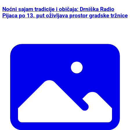
Noćni sajam tradicije i običaja: Drniška Radio
Pijaca po 13. put oživljava prostor gradske tržnice