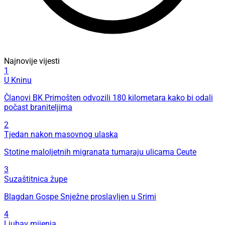
Najnovije vijesti
1
U Kninu
Članovi BK Primošten odvozili 180 kilometara kako bi odali
počast braniteljima
2
Tjedan nakon masovnog ulaska
Stotine maloljetnih migranata tumaraju ulicama Ceute
3
Suzaštitnica župe
Blagdan Gospe Snježne proslavljen u Srimi
4
Ljubav mijenja