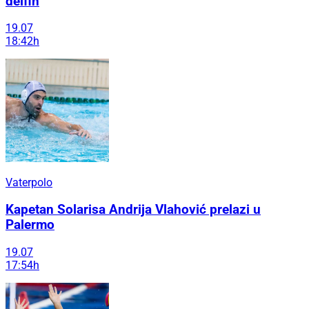
delfin
19.07
18:42h
Vaterpolo
Kapetan Solarisa Andrija Vlahović prelazi u
Palermo
19.07
17:54h