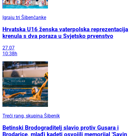
Igraju tri Šibenčanke
Hrvatska U16 ženska vaterpolska reprezentacija
krenula s dva poraza u Svjetsko prvenstvo
27.07
10:38h
Treći rang, skupina Šibenik
Betinski Brodograditelj slavio protiv Gusara i
Brodarice, mlađi kadeti osvojili memorijal 'Savin