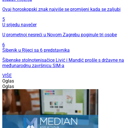
Ovaj horoskopski znak najviše se promijeni kada se zaljubi
5
U srijedu navečer
U prometnoj nesreći u Novom Zagrebu poginule tri osobe
6
Šibenik u Rijeci sa 6 predstavnika
Šibenske stolnotenisačice Livić i Mandić prošle s državne na
međunarodnu završnicu SIM-a
VIŠE
Oglas
Oglas