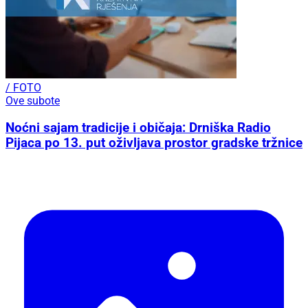
/ FOTO
Ove subote
Noćni sajam tradicije i običaja: Drniška Radio
Pijaca po 13. put oživljava prostor gradske tržnice