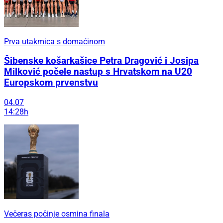
Prva utakmica s domaćinom
Šibenske košarkašice Petra Dragović i Josipa
Milković počele nastup s Hrvatskom na U20
Europskom prvenstvu
04.07
14:28h
Večeras počinje osmina finala