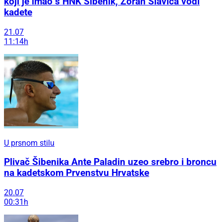
koji je imao s HNK Šibenik, Zoran Slavica vodi
kadete
21.07
11:14h
U prsnom stilu
Plivač Šibenika Ante Paladin uzeo srebro i broncu
na kadetskom Prvenstvu Hrvatske
20.07
00:31h