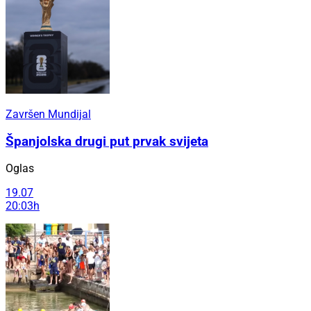
Završen Mundijal
Španjolska drugi put prvak svijeta
Oglas
19.07
20:03h