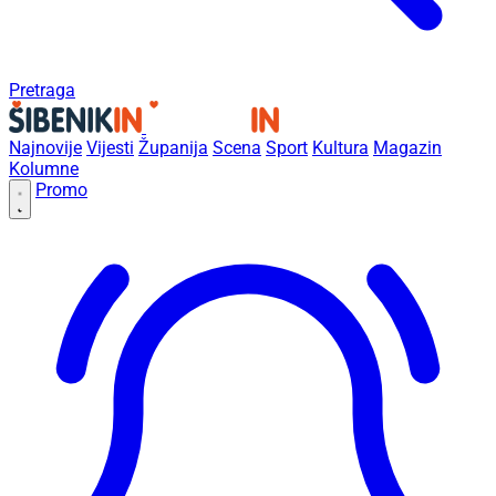
Pretraga
Najnovije
Vijesti
Županija
Scena
Sport
Kultura
Magazin
Kolumne
Promo