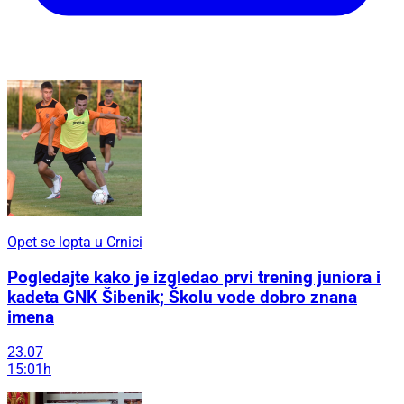
Opet se lopta u Crnici
Pogledajte kako je izgledao prvi trening juniora i
kadeta GNK Šibenik; Školu vode dobro znana
imena
23.07
15:01h