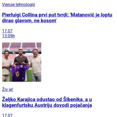
Vjeruje tehnologiji
Pierluigi Collina prvi put tvrdi: 'Matanović je loptu
dirao glavom, ne kosom'
17.07
13:09h
Živ je!
Željko Karajica odustao od Šibenika, a u
klagenfurtsku Austriju dovodi pojačanja
17.07