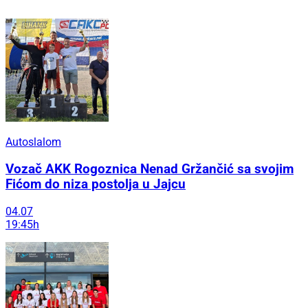
Autoslalom
Vozač AKK Rogoznica Nenad Gržančić sa svojim
Fićom do niza postolja u Jajcu
04.07
19:45h