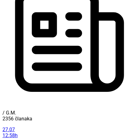
/ G.M.
2356 članaka
27.07
12:58h