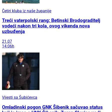
Četiri kluba iz naše županije
Treći vaterpolski rang: Betinski Brodograditelj
vodeći nakon tri kola, ovog vikenda nova
uzbuđenja
21.07
14:06h
Vijesti sa Šubićevca
Omladinski pogon GNK Šibenik sačuvao status