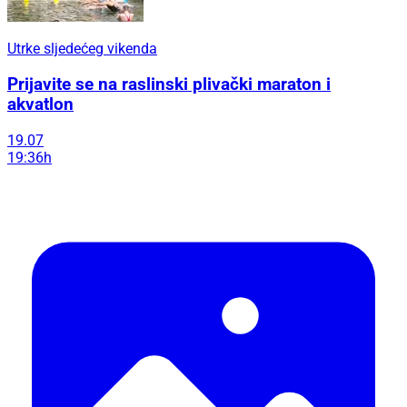
Utrke sljedećeg vikenda
Prijavite se na raslinski plivački maraton i
akvatlon
19.07
19:36h