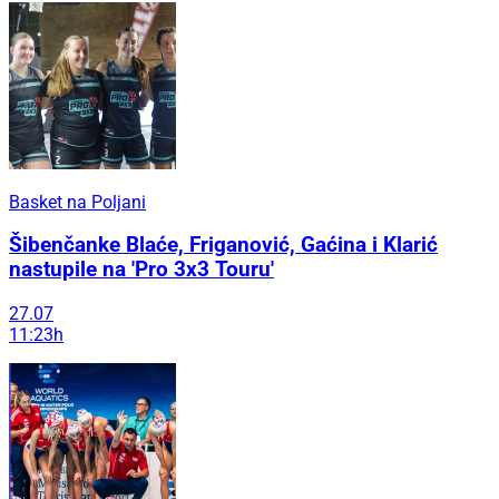
Basket na Poljani
Šibenčanke Blaće, Friganović, Gaćina i Klarić
nastupile na 'Pro 3x3 Touru'
27.07
11:23h