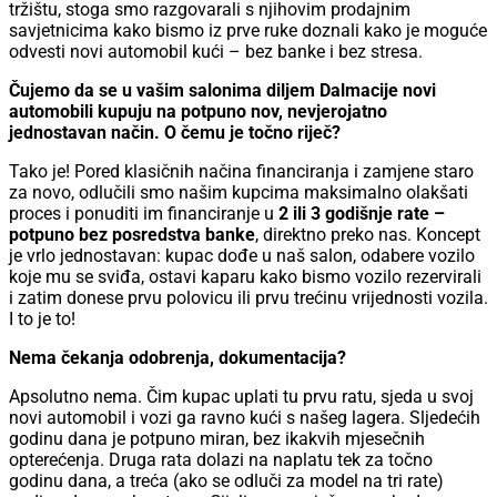
tržištu, stoga smo razgovarali s njihovim prodajnim
savjetnicima kako bismo iz prve ruke doznali kako je moguće
odvesti novi automobil kući – bez banke i bez stresa.
Čujemo da se u vašim salonima diljem Dalmacije novi
automobili kupuju na potpuno nov, nevjerojatno
jednostavan način. O čemu je točno riječ?
Tako je! Pored klasičnih načina financiranja i zamjene staro
za novo, odlučili smo našim kupcima maksimalno olakšati
proces i ponuditi im financiranje u
2 ili 3 godišnje rate –
potpuno bez posredstva banke
, direktno preko nas. Koncept
je vrlo jednostavan: kupac dođe u naš salon, odabere vozilo
koje mu se sviđa, ostavi kaparu kako bismo vozilo rezervirali
i zatim donese prvu polovicu ili prvu trećinu vrijednosti vozila.
I to je to!
Nema čekanja odobrenja, dokumentacija?
Apsolutno nema. Čim kupac uplati tu prvu ratu, sjeda u svoj
novi automobil i vozi ga ravno kući s našeg lagera. Sljedećih
godinu dana je potpuno miran, bez ikakvih mjesečnih
opterećenja. Druga rata dolazi na naplatu tek za točno
godinu dana, a treća (ako se odluči za model na tri rate)