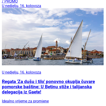
/ PROMO
U nedjelju, 16. kolovoza
U nedjelju, 16. kolovoza
Regata 'Za dušu i tilo' ponovno okuplja čuvare
pomorske baštine: U Betinu stiže i talijanska
delegacija iz Gaete!
Idealno vrijeme za promjene