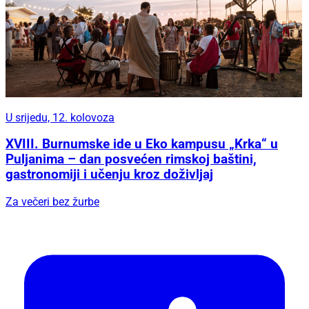
U srijedu, 12. kolovoza
XVIII. Burnumske ide u Eko kampusu „Krka“ u
Puljanima – dan posvećen rimskoj baštini,
gastronomiji i učenju kroz doživljaj
Za večeri bez žurbe