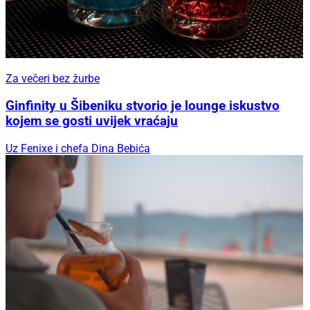
Za večeri bez žurbe
Ginfinity u Šibeniku stvorio je lounge iskustvo
kojem se gosti uvijek vraćaju
Uz Fenixe i chefa Dina Bebića