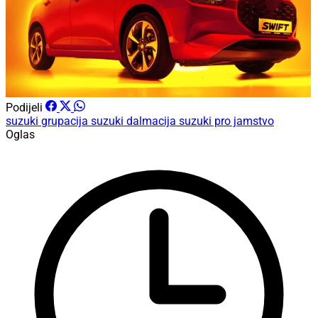
Podijeli
suzuki
grupacija suzuki dalmacija
suzuki pro jamstvo
Oglas