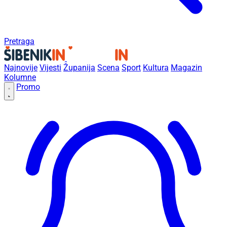
Pretraga
Najnovije
Vijesti
Županija
Scena
Sport
Kultura
Magazin
Kolumne
Promo