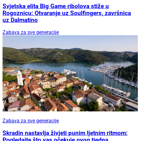
Svjetska elita Big Game ribolova stiže u
Rogoznicu: Otvaranje uz Soulfingers, završnica
uz Dalmatino
Zabava za sve generacije
Zabava za sve generacije
Skradin nastavlja živjeti punim ljetnim ritmom:
Pogledajte što vas očekuje ovog tjedna