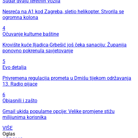
Sudar dvaju teretnih vozila
Nesreća na A1 kod Zagreba, sletio helikopter. Stvorila se
ogromna kolona
4
Očuvanje kulturne baštine
Krovište kuće Iljadica-Grbešić još čeka sanaciju: Županija
ponovno pokrenula savjetovanje
5
Evo detalja
Privremena regulacija prometa u Drnišu tijekom održavanja
13. Radio pijace
6
Objasnili i zašto
Gmail ukida popularne opcije: Velike promjene stižu
milijunima korisnika
VIŠE
Oglas