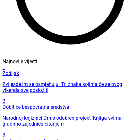
Najnovije vijesti
1
Zodijak
Zvijezde im se osmjehuju: Tri znaka kojima će se ovog
vikenda sve posložiti
2
Dobit će bespovratna sredstva
Narodnoj knjižnici Drniš odobren projekt 'Knjiga svima-
gradimo zajednicu čitanjem'
3