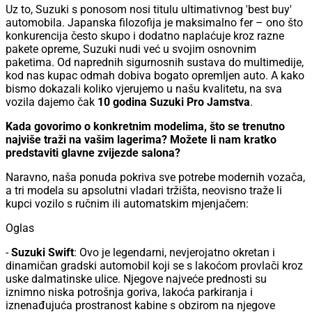
Uz to, Suzuki s ponosom nosi titulu ultimativnog 'best buy'
automobila. Japanska filozofija je maksimalno fer – ono što
konkurencija često skupo i dodatno naplaćuje kroz razne
pakete opreme, Suzuki nudi već u svojim osnovnim
paketima. Od naprednih sigurnosnih sustava do multimedije,
kod nas kupac odmah dobiva bogato opremljen auto. A kako
bismo dokazali koliko vjerujemo u našu kvalitetu, na sva
vozila dajemo čak
10 godina Suzuki Pro Jamstva
.
Kada govorimo o konkretnim modelima, što se trenutno
najviše traži na vašim lagerima? Možete li nam kratko
predstaviti glavne zvijezde salona?
Naravno, naša ponuda pokriva sve potrebe modernih vozača,
a tri modela su apsolutni vladari tržišta, neovisno traže li
kupci vozilo s ručnim ili automatskim mjenjačem:
Oglas
-
Suzuki Swift
: Ovo je legendarni, nevjerojatno okretan i
dinamičan gradski automobil koji se s lakoćom provlači kroz
uske dalmatinske ulice. Njegove najveće prednosti su
iznimno niska potrošnja goriva, lakoća parkiranja i
iznenađujuća prostranost kabine s obzirom na njegove