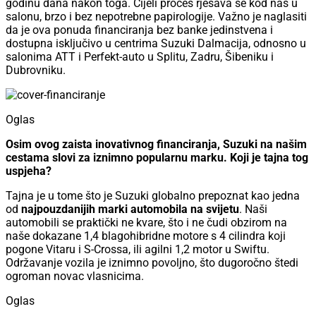
godinu dana nakon toga. Cijeli proces rješava se kod nas u
salonu, brzo i bez nepotrebne papirologije. Važno je naglasiti
da je ova ponuda financiranja bez banke jedinstvena i
dostupna isključivo u centrima Suzuki Dalmacija, odnosno u
salonima ATT i Perfekt-auto u Splitu, Zadru, Šibeniku i
Dubrovniku.
Oglas
Osim ovog zaista inovativnog financiranja, Suzuki na našim
cestama slovi za iznimno popularnu marku. Koji je tajna tog
uspjeha?
Tajna je u tome što je Suzuki globalno prepoznat kao jedna
od
najpouzdanijih marki automobila na svijetu
. Naši
automobili se praktički ne kvare, što i ne čudi obzirom na
naše dokazane 1,4 blagohibridne motore s 4 cilindra koji
pogone Vitaru i S-Crossa, ili agilni 1,2 motor u Swiftu.
Održavanje vozila je iznimno povoljno, što dugoročno štedi
ogroman novac vlasnicima.
Oglas