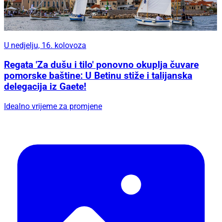
U nedjelju, 16. kolovoza
Regata 'Za dušu i tilo' ponovno okuplja čuvare
pomorske baštine: U Betinu stiže i talijanska
delegacija iz Gaete!
Idealno vrijeme za promjene