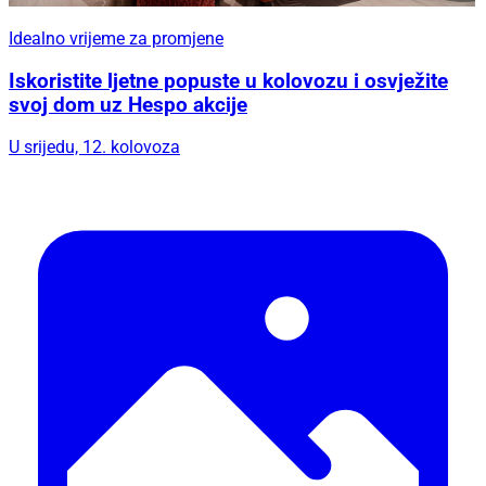
Idealno vrijeme za promjene
Iskoristite ljetne popuste u kolovozu i osvježite
svoj dom uz Hespo akcije
U srijedu, 12. kolovoza