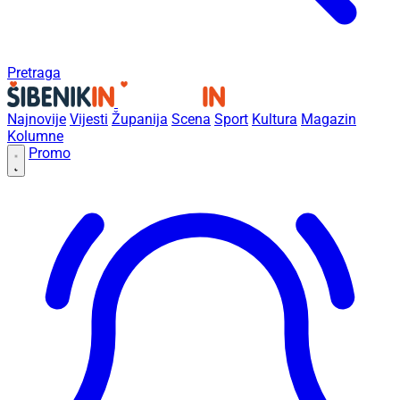
Pretraga
Najnovije
Vijesti
Županija
Scena
Sport
Kultura
Magazin
Kolumne
Promo