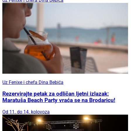
Uz Fenixe i chefa Dina Bebića
Uz Fenixe i chefa Dina Bebića
Rezervirajte petak za odličan ljetni izlazak:
Maratuša Beach Party vraća se na Brodaricu!
Od 11. do 14. kolovoza