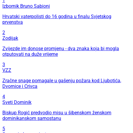
1
Izbornik Bruno Sabioni
Hrvatski vaterpolisti do 16 godina u finalu Svjetskog
prvenstva
2
Zodijak
Zvijezde im donose promjenu - dva znaka koja bi mogla
otputovati na duže vrijeme
3
VZZ
Zračne snage pomagale u gašenju požara kod Ljubotića,
Dvornice i Crivca
4
Sveti Dominik
Biskup Rogić predvodio misu u šibenskom ženskom
dominikanskom samostanu
5