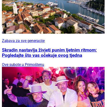
Zabava za sve generacije
Skradin nastavlja živjeti punim ljetnim ritmom:
Pogledajte što vas očekuje ovog tjedna
Ove subote u Primoštenu