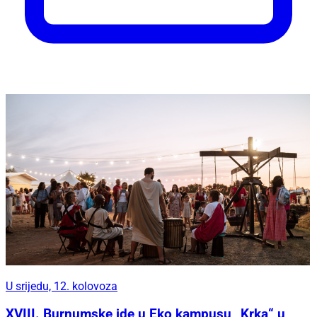
U srijedu, 12. kolovoza
XVIII. Burnumske ide u Eko kampusu „Krka“ u