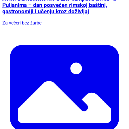
Puljanima – dan posvećen rimskoj baštini,
gastronomiji i učenju kroz doživljaj
Za večeri bez žurbe