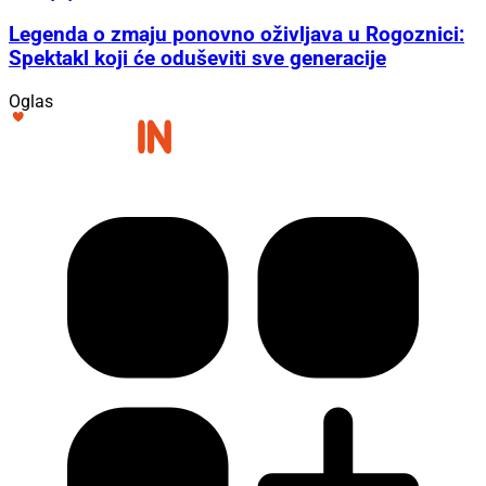
Legenda o zmaju ponovno oživljava u Rogoznici:
Spektakl koji će oduševiti sve generacije
Oglas