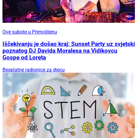
Ove subote u Primoštenu
Iščekivanju je došao kraj: Sunset Party uz svjetski
poznatog DJ Davida Moralesa na Vidikovcu
Gospe od Loreta
Besplatne radionice za djecu