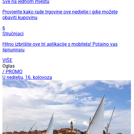
Sve na jednom mjestu
Provjerite kako rade trgovine ove nedjelje i gdje možete
obaviti kupovinu
6
Stručnjaci
Hitno izbrišite ove tri aplikacije s mobitela! Potajno vas
špijuniraju
VIŠE
Oglas
/ PROMO
U nedjelju, 16. kolovoza