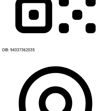
OIB:
94337362035