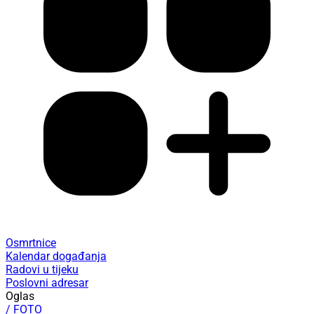
Osmrtnice
Kalendar događanja
Radovi u tijeku
Poslovni adresar
Oglas
/ FOTO