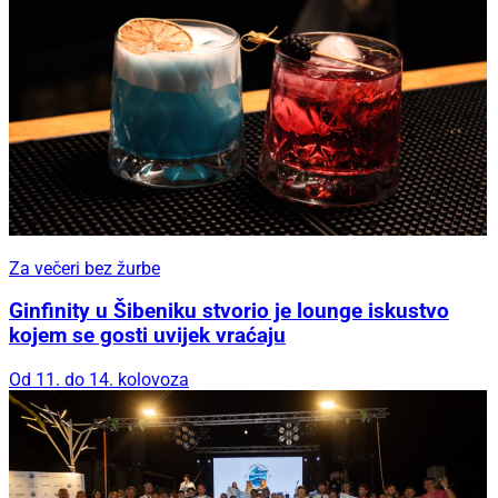
Za večeri bez žurbe
Ginfinity u Šibeniku stvorio je lounge iskustvo
kojem se gosti uvijek vraćaju
Od 11. do 14. kolovoza