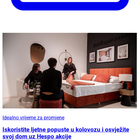
Idealno vrijeme za promjene
Iskoristite ljetne popuste u kolovozu i osvježite
svoj dom uz Hespo akcije