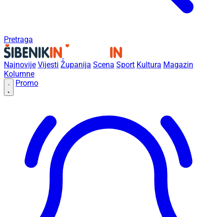
Pretraga
Najnovije
Vijesti
Županija
Scena
Sport
Kultura
Magazin
Kolumne
Promo