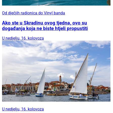
Od dječjih radionica do Vinyl banda
Ako ste u Skradinu ovog tjedna, ovo su
događanja koja ne biste htjeli propustiti
U nedjelju, 16. kolovoza
U nedjelju, 16. kolovoza