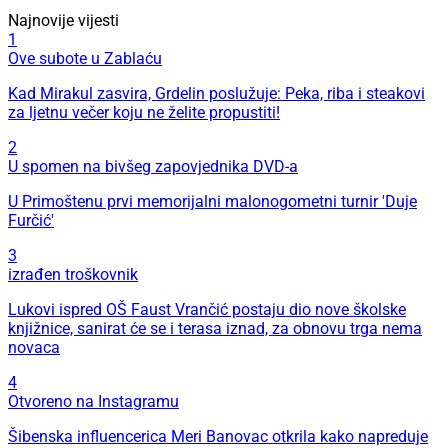
Najnovije vijesti
1
Ove subote u Zablaću
Kad Mirakul zasvira, Grdelin poslužuje: Peka, riba i steakovi
za ljetnu večer koju ne želite propustiti!
2
U spomen na bivšeg zapovjednika DVD-a
U Primoštenu prvi memorijalni malonogometni turnir 'Duje
Furčić'
3
izrađen troškovnik
Lukovi ispred OŠ Faust Vrančić postaju dio nove školske
knjižnice, sanirat će se i terasa iznad, za obnovu trga nema
novaca
4
Otvoreno na Instagramu
Šibenska influencerica Meri Banovac otkrila kako napreduje