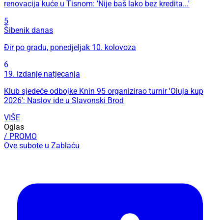
renovacija kuće u Tisnom: 'Nije baš lako bez kredita...'
5
Šibenik danas
Đir po gradu, ponedjeljak 10. kolovoza
6
19. izdanje natjecanja
Klub sjedeće odbojke Knin 95 organizirao turnir 'Oluja kup
2026': Naslov ide u Slavonski Brod
VIŠE
Oglas
/ PROMO
Ove subote u Zablaću