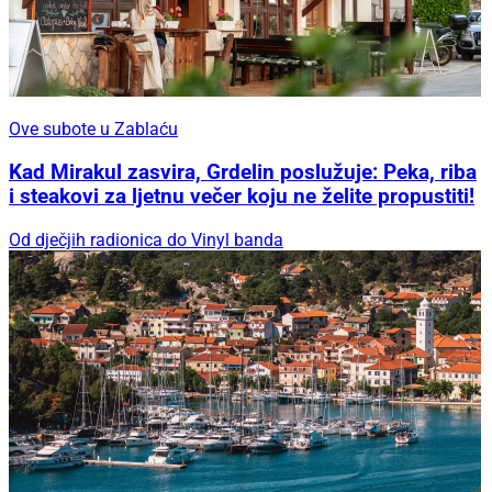
Ove subote u Zablaću
Kad Mirakul zasvira, Grdelin poslužuje: Peka, riba
i steakovi za ljetnu večer koju ne želite propustiti!
Od dječjih radionica do Vinyl banda