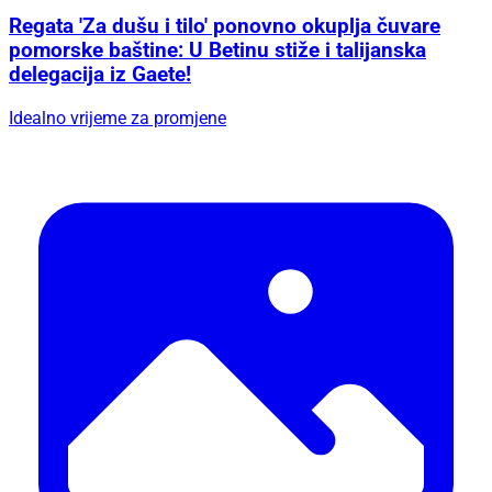
Regata 'Za dušu i tilo' ponovno okuplja čuvare
pomorske baštine: U Betinu stiže i talijanska
delegacija iz Gaete!
Idealno vrijeme za promjene