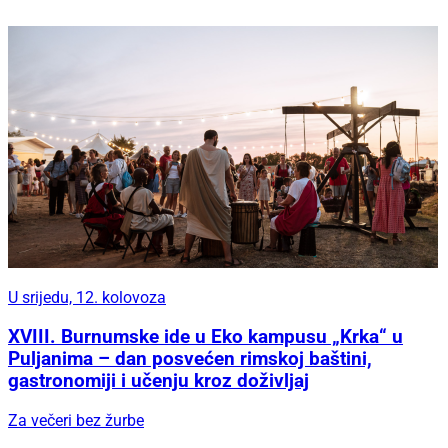
U srijedu, 12. kolovoza
XVIII. Burnumske ide u Eko kampusu „Krka“ u
Puljanima – dan posvećen rimskoj baštini,
gastronomiji i učenju kroz doživljaj
Za večeri bez žurbe