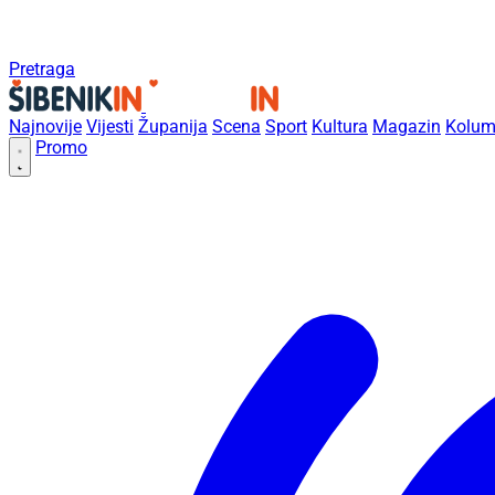
Pretraga
Najnovije
Vijesti
Županija
Scena
Sport
Kultura
Magazin
Kolum
Promo