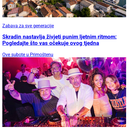
Zabava za sve generacije
Skradin nastavlja živjeti punim ljetnim ritmom:
Pogledajte što vas očekuje ovog tjedna
Ove subote u Primoštenu