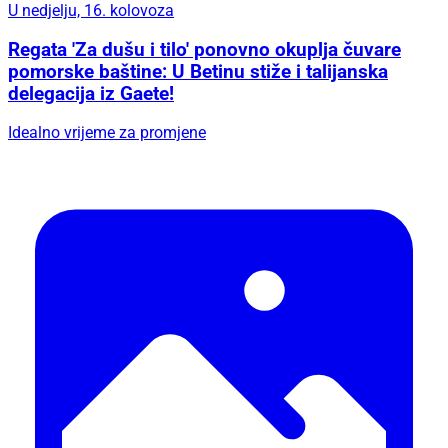
U nedjelju, 16. kolovoza
Regata 'Za dušu i tilo' ponovno okuplja čuvare
pomorske baštine: U Betinu stiže i talijanska
delegacija iz Gaete!
Idealno vrijeme za promjene