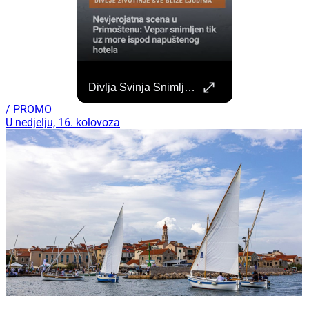
Započela Izgradnja Punionica Na Šibenskom Autobusnom Kolodvoru. Četiri Perona Zatvorena
Divlja Svinja Snimljena Uz More U Primoštenu
Započeli su radovi na izgradnji punionica na šibenskom Autobusnom kolodvoru za nove elektricne autobuse koji uskoro dolaze na šibenske ceste. https://sibenik.in/sibenik/zapocela-izgradnja-punionica-na-sibenskom-autobusnom-kolodvoru-cetiri-perona-zatvorena/
/ PROMO
U nedjelju, 16. kolovoza