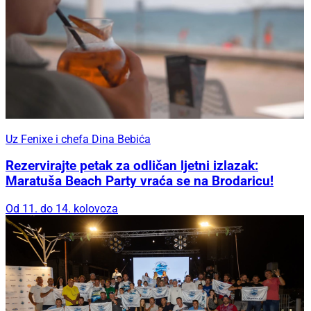
Uz Fenixe i chefa Dina Bebića
Rezervirajte petak za odličan ljetni izlazak:
Maratuša Beach Party vraća se na Brodaricu!
Od 11. do 14. kolovoza