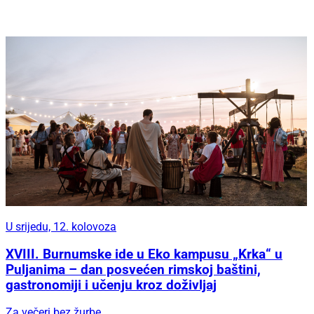
U srijedu, 12. kolovoza
XVIII. Burnumske ide u Eko kampusu „Krka“ u
Puljanima – dan posvećen rimskoj baštini,
gastronomiji i učenju kroz doživljaj
Za večeri bez žurbe