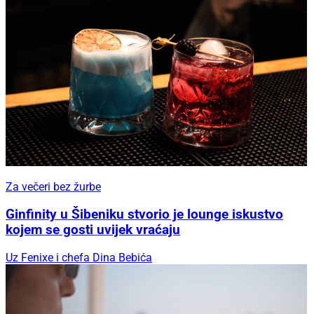
Za večeri bez žurbe
Ginfinity u Šibeniku stvorio je lounge iskustvo
kojem se gosti uvijek vraćaju
Uz Fenixe i chefa Dina Bebića