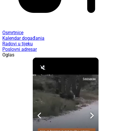
Osmrtnice
Kalendar događanja
Radovi u tijeku
Poslovni adresar
Oglas