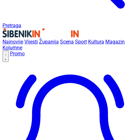
Pretraga
Najnovije
Vijesti
Županija
Scena
Sport
Kultura
Magazin
Kolumne
Promo