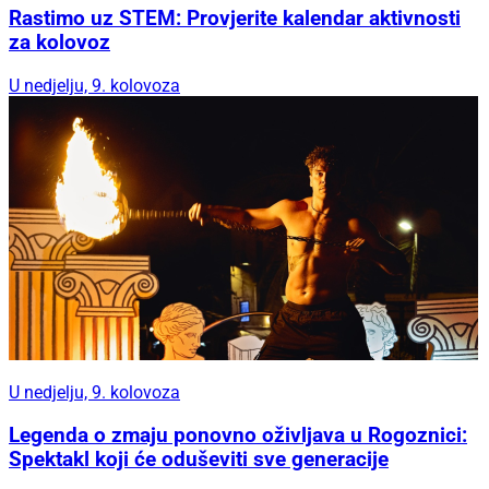
Rastimo uz STEM: Provjerite kalendar aktivnosti
za kolovoz
U nedjelju, 9. kolovoza
U nedjelju, 9. kolovoza
Legenda o zmaju ponovno oživljava u Rogoznici:
Spektakl koji će oduševiti sve generacije