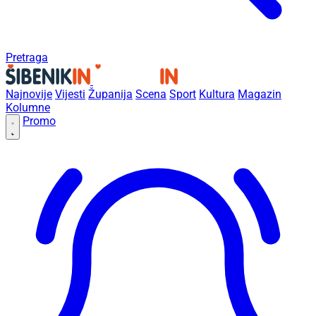
Pretraga
Najnovije
Vijesti
Županija
Scena
Sport
Kultura
Magazin
Kolumne
Promo